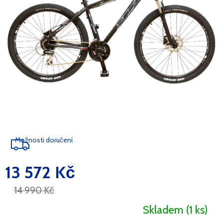
Možnosti doručení
13 572 Kč
Měrná
cena:
14 990 Kč
Skladem
(1 ks)