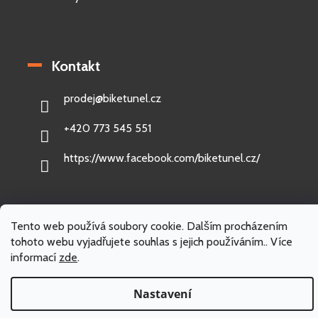
Kontakt
prodej
@
biketunel.cz
+420 773 545 551
https://www.facebook.com/biketunel.cz/
Tento web používá soubory cookie. Dalším procházením
Vytvořil Shoptet
tohoto webu vyjadřujete souhlas s jejich používáním.. Více
informací
zde
.
Copyright 2026
BikeTunel.cz
. Všechna práva vyhrazena.
Nastavení