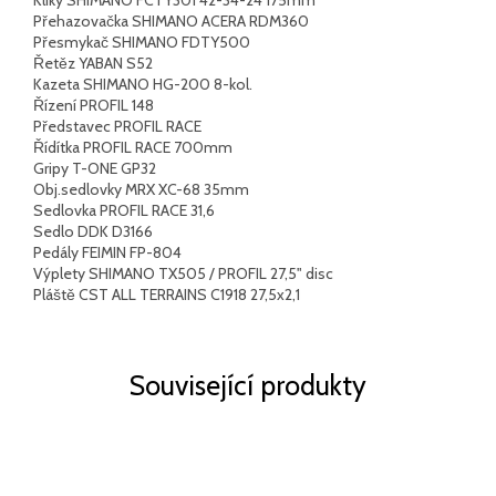
Kliky SHIMANO FCTY301 42-34-24 175mm
Přehazovačka SHIMANO ACERA RDM360
Přesmykač SHIMANO FDTY500
Řetěz YABAN S52
Kazeta SHIMANO HG-200 8-kol.
Řízení PROFIL 148
Představec PROFIL RACE
Řídítka PROFIL RACE 700mm
Gripy T-ONE GP32
Obj.sedlovky MRX XC-68 35mm
Sedlovka PROFIL RACE 31,6
Sedlo DDK D3166
Pedály FEIMIN FP-804
Výplety SHIMANO TX505 / PROFIL 27,5" disc
Pláště CST ALL TERRAINS C1918 27,5x2,1
Související produkty