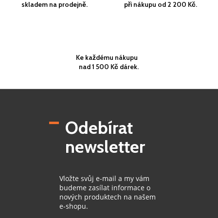
skladem na prodejně.
při nákupu od 2 200 Kč.
Ke každému nákupu
nad 1 500 Kč dárek.
Z
á
p
Odebírat
a
t
newsletter
í
Vložte svůj e-mail a my vám
budeme zasílat informace o
nových produktech na našem
e-shopu.