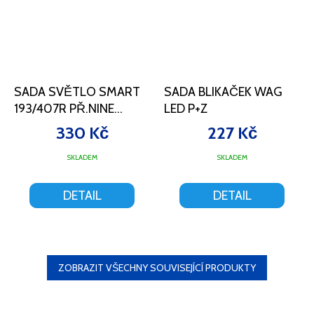
SADA SVĚTLO SMART
SADA BLIKAČEK WAG
193/407R PŘ.NINE
LED P+Z
80/DIAMANT
330 Kč
227 Kč
Průměrné
SKLADEM
SKLADEM
hodnocení
produktu
DETAIL
DETAIL
je
5,0
z
5
hvězdiček.
ZOBRAZIT VŠECHNY SOUVISEJÍCÍ PRODUKTY