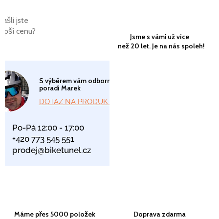
Našli jste
lepší cenu?
Jsme s vámi už více
než 20 let. Je na nás spoleh!
S výběrem vám odborně
poradí Marek
DOTAZ NA PRODUKT
Po-Pá 12:00 - 17:00
+420 773 545 551
prodej@biketunel.cz
Máme přes 5000 položek
Doprava zdarma