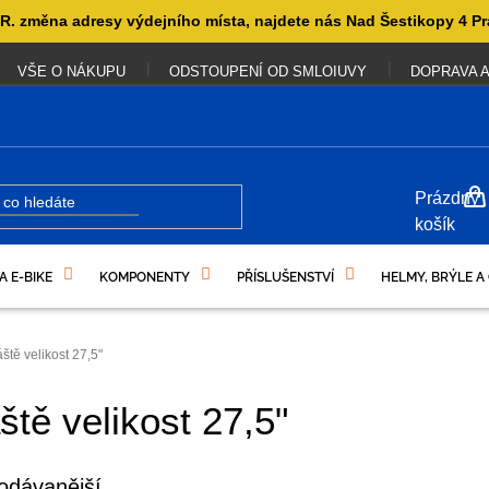
. změna adresy výdejního místa, najdete nás Nad Šestikopy 4 Pr
VŠE O NÁKUPU
ODSTOUPENÍ OD SMLOIUVY
DOPRAVA A
NÁKUP
Prázdný
KOŠÍK
košík
A E-BIKE
KOMPONENTY
PŘÍSLUŠENSTVÍ
HELMY, BRÝLE A
UKAZY
áště velikost 27,5"
ště velikost 27,5"
odávanější