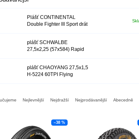
Plášť CONTINENTAL
Skl
Double Fighter III Sport drát
- 27.5x2.0
plášť SCHWALBE
27,5x2,25 (57x584) Rapid
Rob drát 5
plášť CHAOYANG 27,5x1,5
H-5224 60TPI Flying
Diamon
učujeme
Nejlevnější
Nejdražší
Nejprodávanější
Abecedně
–38 %