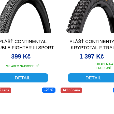
PLÁŠŤ CONTINENTAL
PLÁŠŤ CONTINENT
BLE FIGHTER III SPORT
KRYPTOTAL-F TRAI
DRÁT - 27.5X2.0
ENDURANCE - 27.5X
399 Kč
1 397 Kč
SKLADEM NA
SKLADEM NA PRODEJNĚ
Průměrné
PRODEJNĚ
hodnocení
produktu
DETAIL
DETAIL
je
5,0
–26 %
í cena
Akční cena
z
5
hvězdiček.