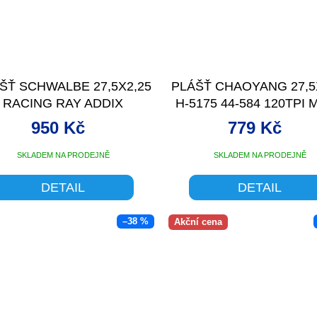
ŠŤ SCHWALBE 27,5X2,25
PLÁŠŤ CHAOYANG 27,5
RACING RAY ADDIX
H-5175 44-584 120TPI
SPEEDGRIP, SUPER
950 Kč
779 Kč
OUND, S-SKIN TL-EASY
SKLADEM NA PRODEJNĚ
SKLADEM NA PRODEJNĚ
DETAIL
DETAIL
–38 %
Akční cena