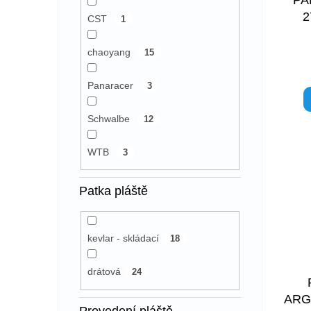
2
CST
1
chaoyang
15
Panaracer
3
Schwalbe
12
WTB
3
Patka pláště
kevlar - skládací
18
drátová
24
ARG
Provedení pláště