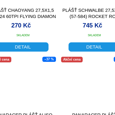
ÁŠŤ CHAOYANG 27,5X1,5
PLÁŠŤ SCHWALBE 27,5
24 60TPI FLYING DIAMON
(57-584) ROCKET R
PERFO
270 Kč
745 Kč
SKLADEM
SKLADEM
DETAIL
DETAIL
–37 %
í cena
Akční cena
NARACER PLÁŠŤ ALISO
PANARACER PLÁŠ