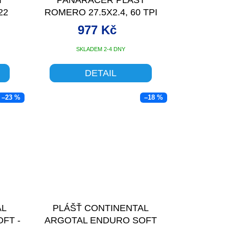
22
ROMERO 27.5X2.4, 60 TPI
ČERNÁ
977 Kč
SKLADEM 2-4 DNY
DETAIL
–23 %
–18 %
AL
PLÁŠŤ CONTINENTAL
FT -
ARGOTAL ENDURO SOFT