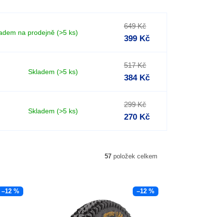
649 Kč
adem na prodejně
(>5 ks)
399 Kč
517 Kč
Skladem
(>5 ks)
384 Kč
299 Kč
Skladem
(>5 ks)
270 Kč
57
položek celkem
–12 %
–12 %