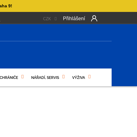
aha 9!
Přihlášení
CZK
 PLATBA
OBCHODNÍ PODMÍNKY
PODMÍNKY OCHRANY OSO
NÍ
 CHRÁNIČE
NÁŘADÍ, SERVIS
VÝŽIVA