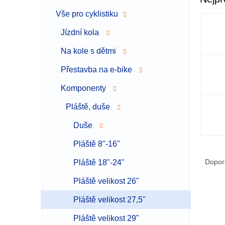
a
Vše pro cyklistiku
n
n
Jízdní kola
í
p
Na kole s dětmi
a
Přestavba na e-bike
n
e
Komponenty
l
Pláště, duše
Duše
Pláště 8"-16"
Ř
a
Dopor
Pláště 18"-24"
z
Pláště velikost 26"
e
V
n
Pláště velikost 27,5"
ý
í
p
p
Pláště velikost 29"