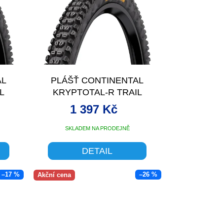
AL
PLÁŠŤ CONTINENTAL
L
KRYPTOTAL-R TRAIL
2.4
ENDURANCE - 27.5X2.4
1 397 Kč
SKLADEM NA PRODEJNĚ
DETAIL
–17 %
–26 %
Akční cena