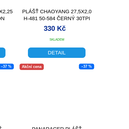
X2,25
PLÁŠŤ CHAOYANG 27,5X2,0
ON
H-481 50-584 ČERNÝ 30TPI
330 Kč
SKLADEM
DETAIL
–37 %
–37 %
Akční cena
Ť
PANARACER PLÁŠŤ