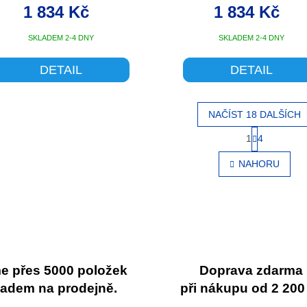
27.5X2.4
1 834 Kč
1 834 Kč
SKLADEM 2-4 DNY
SKLADEM 2-4 DNY
DETAIL
DETAIL
NAČÍST 18 DALŠÍCH
S
1
4
O
t
v
r
NAHORU
l
á
á
n
d
k
a
o
c
v
í
á
p
n
r
í
 přes 5000 položek
Doprava zdarma
v
ladem na prodejně.
při nákupu od 2 200
k
y