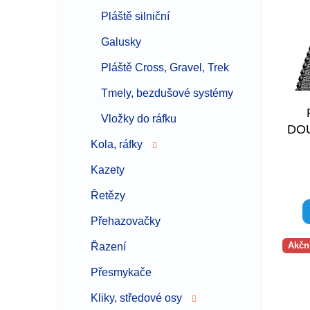
i
r
s
Pláště silniční
o
p
d
Galusky
r
u
o
k
Pláště Cross, Gravel, Trek
d
t
u
ů
Tmely, bezdušové systémy
k
Vložky do ráfku
t
DOU
ů
Kola, ráfky
Kazety
Řetězy
Přehazovačky
Akčn
Řazení
Přesmykače
Kliky, středové osy