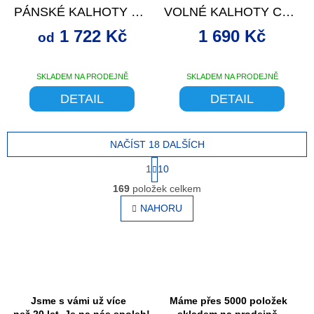
PÁNSKÉ KALHOTY S
VOLNÉ KALHOTY CAT
CYKLOVLOŽKOU
3/4, VELIKOST S
1 722 Kč
1 690 Kč
od
KRÁTKÉ VOLNÉ TRUE
BLACK
SKLADEM NA PRODEJNĚ
SKLADEM NA PRODEJNĚ
DETAIL
DETAIL
NAČÍST 18 DALŠÍCH
S
1
10
t
O
r
169
položek celkem
v
á
l
NAHORU
n
á
k
o
d
v
a
á
c
n
í
í
p
r
Jsme s vámi už více
Máme přes 5000 položek
než 20 let. Je na nás spoleh!
skladem na prodejně.