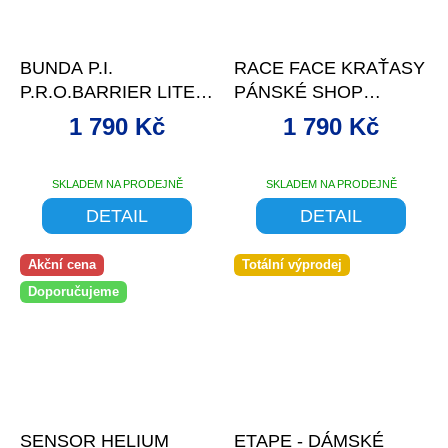
–36 %
–38 %
BUNDA P.I.
RACE FACE KRAŤASY
P.R.O.BARRIER LITE
PÁNSKÉ SHOP
SCREAMING YELLOW
ČERNÁ -XXL
1 790 Kč
1 790 Kč
SKLADEM NA PRODEJNĚ
SKLADEM NA PRODEJNĚ
DETAIL
DETAIL
Akční cena
Totální výprodej
Doporučujeme
až
–31 %
SENSOR HELIUM
ETAPE - DÁMSKÉ