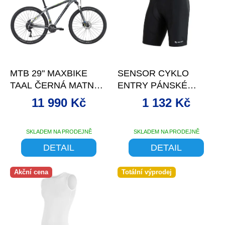
p
i
s
p
r
o
–29 %
–17 %
d
MTB 29" MAXBIKE
SENSOR CYKLO
u
TAAL ČERNÁ MATNÁ-
ENTRY PÁNSKÉ
k
ŽLUTÁ
KALHOTY KRÁTKÉ
t
11 990 Kč
1 132 Kč
ČERNÁ -XL
ů
SKLADEM NA PRODEJNĚ
SKLADEM NA PRODEJNĚ
DETAIL
DETAIL
Akční cena
Totální výprodej