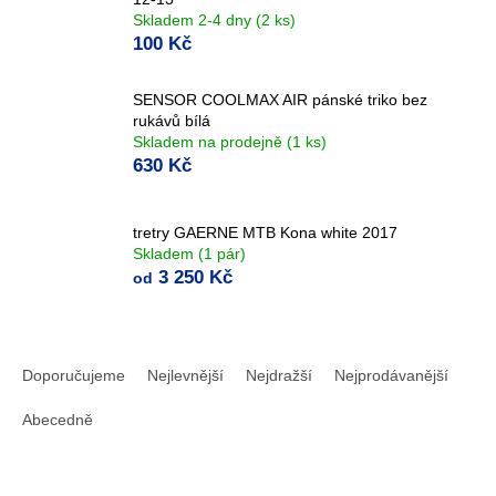
Skladem 2-4 dny
(2 ks)
100 Kč
SENSOR COOLMAX AIR pánské triko bez
rukávů bílá
Skladem na prodejně
(1 ks)
630 Kč
tretry GAERNE MTB Kona white 2017
Skladem
(1 pár)
3 250 Kč
od
Ř
a
Doporučujeme
Nejlevnější
Nejdražší
Nejprodávanější
z
e
Abecedně
n
í
p