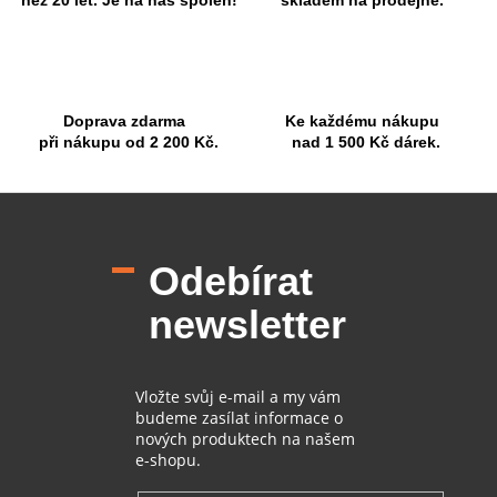
v
k
y
v
ý
p
Doprava zdarma
Ke každému nákupu
i
při nákupu od 2 200 Kč.
nad 1 500 Kč dárek.
s
u
Z
á
p
Odebírat
a
t
newsletter
í
Vložte svůj e-mail a my vám
budeme zasílat informace o
nových produktech na našem
e-shopu.