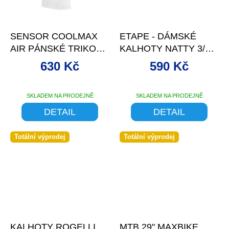
–21 %
–34 %
SENSOR COOLMAX
ETAPE - DÁMSKÉ
AIR PÁNSKÉ TRIKO
KALHOTY NATTY 3/4 S
BEZ RUKÁVŮ BÍLÁ
VLOŽK
630 Kč
590 Kč
SKLADEM NA PRODEJNĚ
SKLADEM NA PRODEJNĚ
DETAIL
DETAIL
Totální výprodej
Totální výprodej
–60 %
–54 %
KALHOTY ROGELLI
MTB 29" MAXBIKE