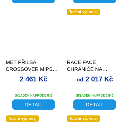
Totální výprodej
–3 %
od
až
–3 %
MET PŘILBA
RACE FACE
CROSSOVER MIPS
CHRÁNIČE NA
LIME ŽLUTÁ
KOLENA INDY
2 461 Kč
2 017 Kč
od
METALICKÁ
STEALTH
SKLADEM NA PRODEJNĚ
SKLADEM NA PRODEJNĚ
DETAIL
DETAIL
Totální výprodej
Totální výprodej