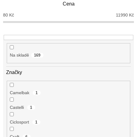
Cena
r
o
80
Kč
11990
Kč
d
u
k
t
ů
Na skladě
169
Značky
Camelbak
1
Castelli
1
Ciclosport
1
Craft
6