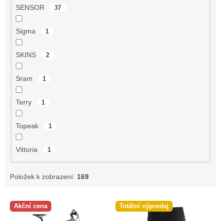
SENSOR
37
Sigma
1
SKINS
2
Sram
1
Terry
1
Topeak
1
Vittoria
1
Položek k zobrazení:
169
V
Akční cena
Totální výprodej
ý