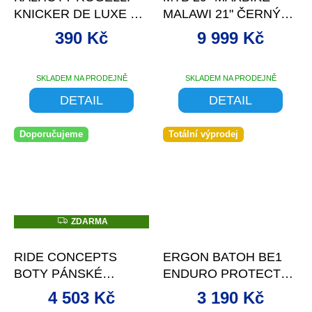
KNICKER DE LUXE 3/4
MALAWI 21" ČERNÝ
W BLACK
MAT/ŽLUTÁ
390 Kč
9 999 Kč
SKLADEM NA PRODEJNĚ
SKLADEM NA PRODEJNĚ
DETAIL
DETAIL
Doporučujeme
Totální výprodej
Z
ZDARMA
D
–9 %
–32 %
A
R
RIDE CONCEPTS
ERGON BATOH BE1
M
A
BOTY PÁNSKÉ
ENDURO PROTECT
TALLAC CLIP BOA
ČERNÁ/MODRÁ -L
4 503 Kč
3 190 Kč
ČERNÁ/ČERVENÁ