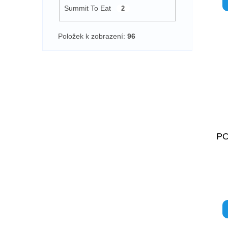
Summit To Eat
2
Položek k zobrazení:
96
PO