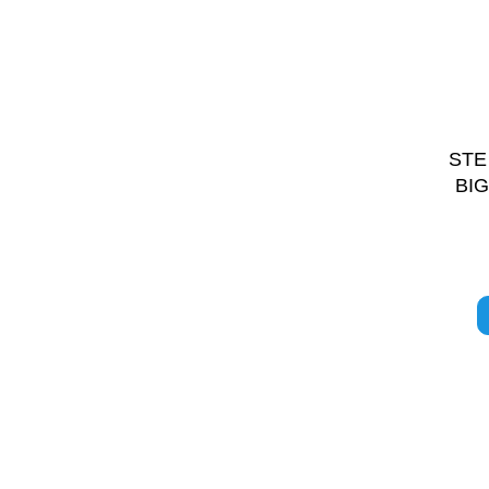
STE
BI
S