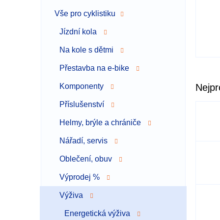
a
Vše pro cyklistiku
n
n
Jízdní kola
í
p
Na kole s dětmi
a
Přestavba na e-bike
n
e
Komponenty
Nejpr
l
Příslušenství
Helmy, brýle a chrániče
Nářadí, servis
Oblečení, obuv
Výprodej %
Výživa
Energetická výživa