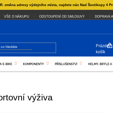
. změna adresy výdejního místa, najdete nás Nad Šestikopy 4 Pr
VŠE O NÁKUPU
ODSTOUPENÍ OD SMLOIUVY
DOPRAVA A
NÁKUP
Prázdný
KOŠÍK
košík
A E-BIKE
KOMPONENTY
PŘÍSLUŠENSTVÍ
HELMY, BRÝLE A
UKAZY
rtovní výživa