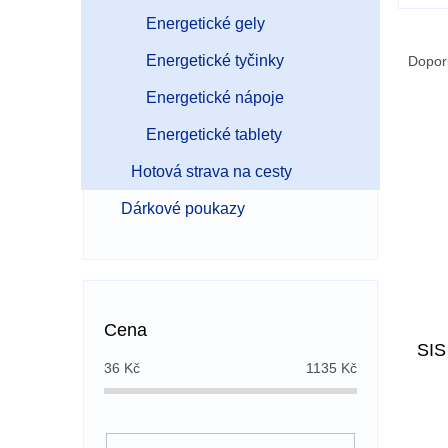
Energetické gely
Ř
a
Energetické tyčinky
Dopor
z
Energetické nápoje
e
V
n
Energetické tablety
ý
í
p
p
Hotová strava na cesty
i
r
Dárkové poukazy
s
o
p
d
r
u
o
k
d
t
u
ů
Cena
k
SIS
t
36
Kč
1135
Kč
ů