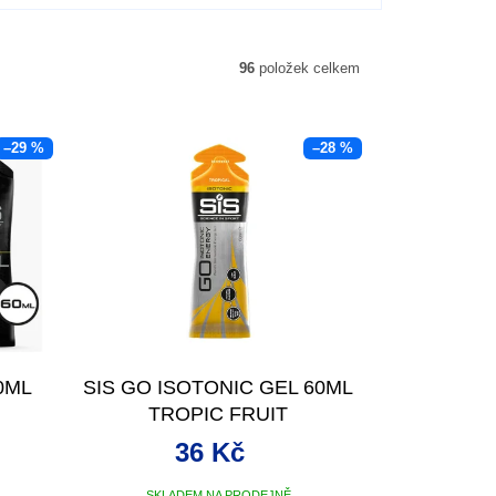
96
položek celkem
–29 %
–28 %
0ML
SIS GO ISOTONIC GEL 60ML
TROPIC FRUIT
36 Kč
SKLADEM NA PRODEJNĚ