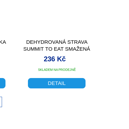
KA
DEHYDROVANÁ STRAVA
SUMMIT TO EAT SMAŽENÁ
KKA
RÝŽE SE ZELENINOU
236 Kč
+ KUP
VELIKOST 121 G
SKLADEM NA PRODEJNĚ
DETAIL