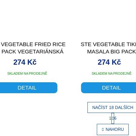
 VEGETABLE FRIED RICE
STE VEGETABLE TIK
G PACK VEGETARIÁNSKÁ
MASALA BIG PACK
MAŽENÁ RÝŽE VELKÁ
+
VEGETARIÁNSKÁ TI
274 Kč
274 Kč
KUP VÍC - ZAPLAŤ MÍŇ
MASALA S RÝŽÍ VELKÁ
VÍC - ZAPLAŤ MÍŇ
SKLADEM NA PRODEJNĚ
SKLADEM NA PRODEJNĚ
DETAIL
DETAIL
NAČÍST 18 DALŠÍCH
S
1
6
O
t
v
r
NAHORU
l
á