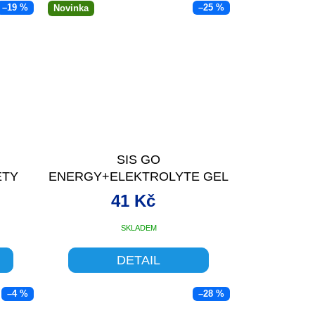
–19 %
–25 %
Novinka
SIS GO
ETY
ENERGY+ELEKTROLYTE GEL
60ML RASPBERRY
41 Kč
SKLADEM
DETAIL
–4 %
–28 %