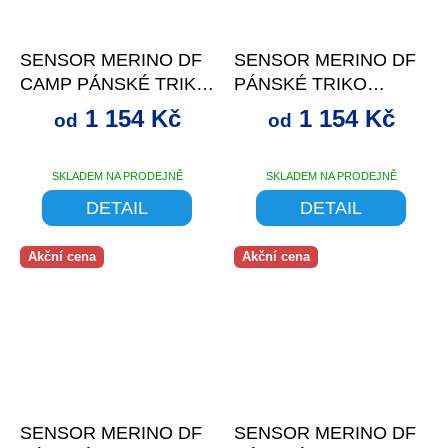
až
–30 %
až
–30 %
SENSOR MERINO DF
SENSOR MERINO DF
CAMP PÁNSKÉ TRIKO
PÁNSKÉ TRIKO
DL.RUKÁV DEEP
DL.RUKÁV S KAPUCÍ
1 154 Kč
1 154 Kč
od
od
BLUE
SAFARI GREEN
SKLADEM NA PRODEJNĚ
SKLADEM NA PRODEJNĚ
DETAIL
DETAIL
Akční cena
Akční cena
až
–29 %
až
–29 %
SENSOR MERINO DF
SENSOR MERINO DF