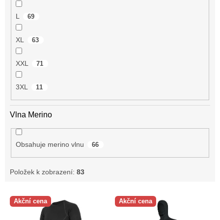
L
69
XL
63
XXL
71
3XL
11
Vlna Merino
Obsahuje merino vlnu
66
Položek k zobrazení:
83
V
Akční cena
Akční cena
ý
p