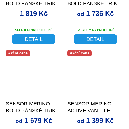
BOLD PÁNSKÉ TRIKO
BOLD PÁNSKÉ TRIKO
DL.RUKÁV
DL.RUKÁV ROLL
1 819 Kč
1 736 Kč
od
ANTHRACITE GRAY
NECK ANTHRACITE
GRAY
SKLADEM NA PRODEJNĚ
SKLADEM NA PRODEJNĚ
DETAIL
DETAIL
Akční cena
Akční cena
až
–30 %
až
–30 %
SENSOR MERINO
SENSOR MERINO
BOLD PÁNSKÉ TRIKO
ACTIVE VAN LIFE
DL.RUKÁV COOL
PÁNSKÉ TRIKO
1 679 Kč
1 399 Kč
od
od
BLUE
DL.RUKÁV ČERNÁ