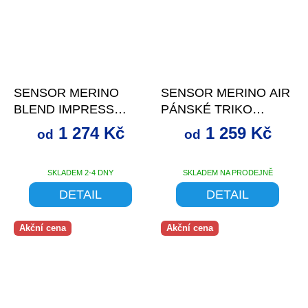
až
–29 %
až
–30 %
SENSOR MERINO
SENSOR MERINO AIR
BLEND IMPRESS
PÁNSKÉ TRIKO
PÁNSKÉ TRIKO
DL.RUKÁV MUSTARD
1 274 Kč
1 259 Kč
od
od
DL.RUKÁV
ČERNÁ/BRUSH
SKLADEM 2-4 DNY
SKLADEM NA PRODEJNĚ
DETAIL
DETAIL
Akční cena
Akční cena