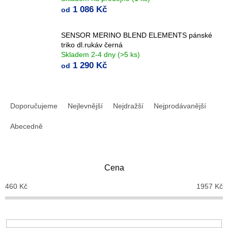
1 086 Kč
od
SENSOR MERINO BLEND ELEMENTS pánské
triko dl.rukáv černá
Skladem 2-4 dny
(>5 ks)
1 290 Kč
od
Ř
a
Doporučujeme
Nejlevnější
Nejdražší
Nejprodávanější
z
e
Abecedně
n
í
p
Cena
r
o
460
Kč
1957
Kč
d
u
k