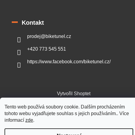
Kontakt
prodej
@
biketunel.cz
+420 773 545 551
https://www.facebook.com/biketunel.cz/
Vytvořil Shoptet
Tento web používá soubory cookie. Dalším procházením
Copyright 2026
BikeTunel.cz
. Všechna práva vyhrazena.
tohoto webu vyjadřujete souhlas s jejich používáním.. Více
informací
zde
.