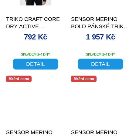
–20 %
–23 %
TRIKO CRAFT CORE
SENSOR MERINO
DRY ACTIVE
BOLD PÁNSKÉ TRIKO
COMFORT ZIP
DL.RUKÁV ZIP COOL
792 Kč
1 957 Kč
GRAY/ANTHRACITE
SKLADEM 2-4 DNY
SKLADEM 2-4 DNY
DETAIL
DETAIL
Akční cena
Akční cena
–24 %
až
–27 %
SENSOR MERINO
SENSOR MERINO