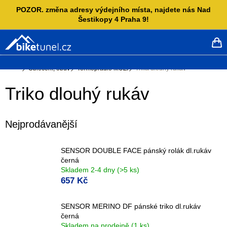
Přejít
POZOR. změna adresy výdejního místa, najdete nás Nad
na
Šestikopy 4 Praha 9!
obsah
NÁ
KO
Domů
Oblečení, obuv
Termoprádlo MUŽI
Trika dlouhý rukáv
Triko dlouhý rukáv
Nejprodávanější
SENSOR DOUBLE FACE pánský rolák dl.rukáv
černá
Skladem 2-4 dny
(>5 ks)
657 Kč
SENSOR MERINO DF pánské triko dl.rukáv
černá
Skladem na prodejně
(1 ks)