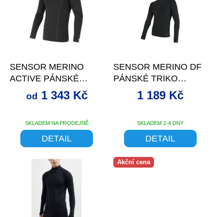
i
s
p
r
o
až
–31 %
–27 %
d
SENSOR MERINO
SENSOR MERINO DF
u
ACTIVE PÁNSKÉ
PÁNSKÉ TRIKO
k
TRIKO DL.RUKÁV
DL.RUKÁV S KAPUCÍ
t
1 343 Kč
1 189 Kč
od
ČERNÁ
ČERNÁ
ů
SKLADEM NA PRODEJNĚ
SKLADEM 2-4 DNY
DETAIL
DETAIL
Akční cena