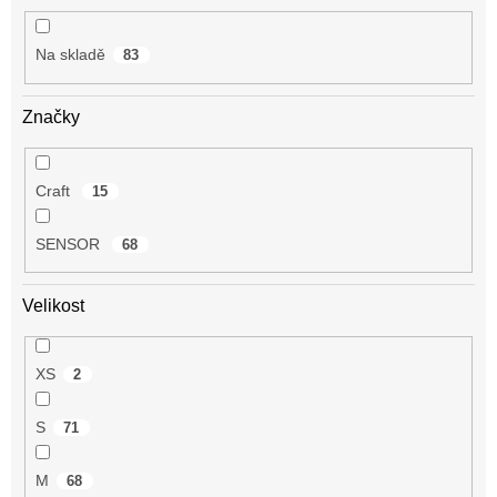
t
ů
Na skladě
83
Značky
Craft
15
SENSOR
68
Velikost
XS
2
S
71
M
68