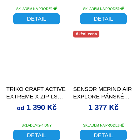
SKLADEM NA PRODEJNĚ
SKLADEM NA PRODEJNĚ
DETAIL
DETAIL
Akční cena
od
až
–22 %
–31 %
TRIKO CRAFT ACTIVE
SENSOR MERINO AIR
EXTREME X ZIP LS
EXPLORE PÁNSKÉ
PÁNSKÉ
TRIKO DL.RUKÁV
1 390 Kč
1 377 Kč
od
TM.MODRÁ
SKLADEM 2-4 DNY
SKLADEM NA PRODEJNĚ
DETAIL
DETAIL