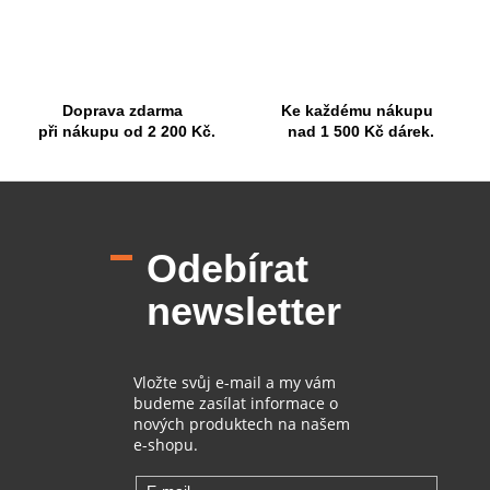
k
y
v
ý
p
Doprava zdarma
Ke každému nákupu
i
při nákupu od 2 200 Kč.
nad 1 500 Kč dárek.
s
u
Z
á
p
Odebírat
a
t
newsletter
í
Vložte svůj e-mail a my vám
budeme zasílat informace o
nových produktech na našem
e-shopu.