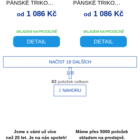
PÁNSKÉ TRIKO
PÁNSKÉ TRIKO
DL.RUKÁV ČERNÁ
DL.RUKÁV DEEP
1 086 Kč
1 086 Kč
od
od
BLUE
SKLADEM NA PRODEJNĚ
SKLADEM NA PRODEJNĚ
Průměrné
hodnocení
DETAIL
DETAIL
produktu
je
5,0
NAČÍST 18 DALŠÍCH
z
5
S
1
5
hvězdiček.
t
O
r
83
položek celkem
v
á
l
NAHORU
n
á
k
o
d
v
a
á
c
n
í
í
p
r
Jsme s vámi už více
Máme přes 5000 položek
v
než 20 let. Je na nás spoleh!
skladem na prodejně.