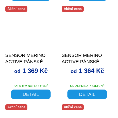
Akční cena
Akční cena
až
–29 %
až
–30 %
SENSOR MERINO
SENSOR MERINO
ACTIVE PÁNSKÉ
ACTIVE PÁNSKÉ
TRIKO DL.RUKÁV
TRIKO DL.RUKÁV
1 369 Kč
1 364 Kč
od
od
DEEP BLUE
SAFARI GREEN
SKLADEM NA PRODEJNĚ
SKLADEM NA PRODEJNĚ
DETAIL
DETAIL
Akční cena
Akční cena