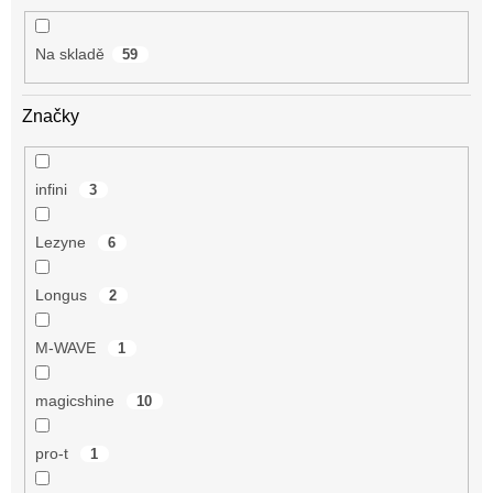
t
ů
Na skladě
59
Značky
infini
3
Lezyne
6
Longus
2
M-WAVE
1
magicshine
10
pro-t
1