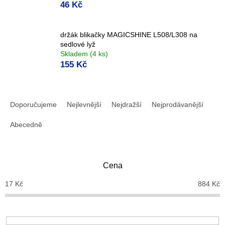
46 Kč
držák blikačky MAGICSHINE L508/L308 na
sedlové lyž
Skladem
(4 ks)
155 Kč
Ř
a
Doporučujeme
Nejlevnější
Nejdražší
Nejprodávanější
z
e
Abecedně
n
í
p
Cena
r
o
17
Kč
884
Kč
d
u
k