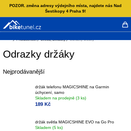
Přejít
POZOR. změna adresy výdejního místa, najdete nás Nad
na
Šestikopy 4 Praha 9!
obsah
NÁ
KO
Domů
Příslušenství
Světla, Blikačky
Odrazky držáky
Odrazky držáky
Nejprodávanější
držák telefonu MAGICSHINE na Garmin
úchycení, samo
Skladem na prodejně
(3 ks)
189 Kč
držák světla MAGICSHINE EVO na Go Pro
Skladem
(5 ks)