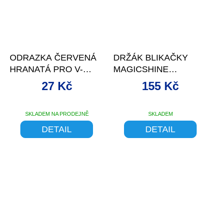
–13 %
ODRAZKA ČERVENÁ
DRŽÁK BLIKAČKY
HRANATÁ PRO V-
MAGICSHINE
BRAKE
L508/L308 NA
27 Kč
155 Kč
SEDLOVÉ LYŽ
SKLADEM NA PRODEJNĚ
SKLADEM
Průměrné
hodnocení
DETAIL
DETAIL
produktu
je
5,0
z
5
hvězdiček.