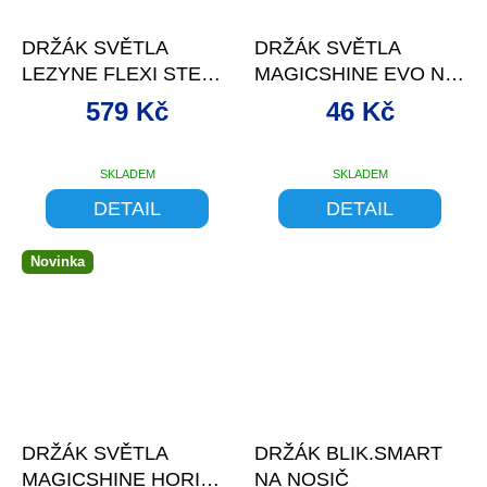
–16 %
DRŽÁK SVĚTLA
DRŽÁK SVĚTLA
LEZYNE FLEXI STEM
MAGICSHINE EVO NA
MOUNT NA
GO PRO
579 Kč
46 Kč
PŘEDSTAVEC
SKLADEM
SKLADEM
Průměrné
hodnocení
DETAIL
DETAIL
produktu
je
5,0
Novinka
z
5
hvězdiček.
DRŽÁK SVĚTLA
DRŽÁK BLIK.SMART
MAGICSHINE HORI
NA NOSIČ