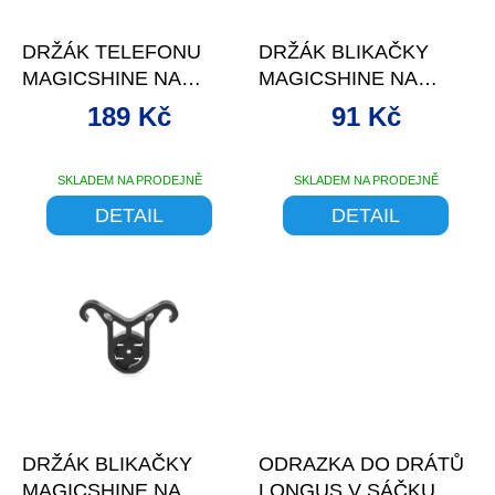
o
–10 %
d
DRŽÁK TELEFONU
DRŽÁK BLIKAČKY
u
MAGICSHINE NA
MAGICSHINE NA
k
GARMIN ÚCHYCENÍ,
SEDLOVKU
t
189 Kč
91 Kč
SAMO
ů
SKLADEM NA PRODEJNĚ
SKLADEM NA PRODEJNĚ
DETAIL
DETAIL
DRŽÁK BLIKAČKY
ODRAZKA DO DRÁTŮ
MAGICSHINE NA
LONGUS V SÁČKU