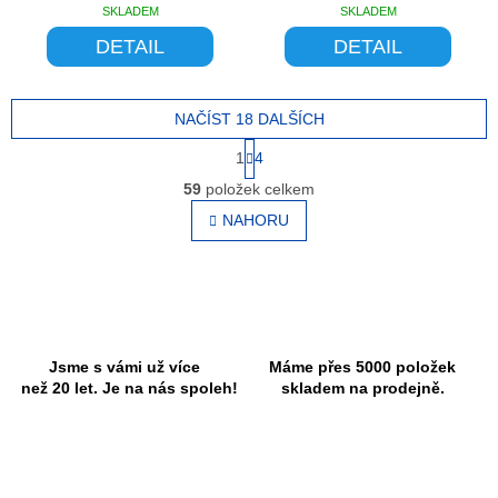
SKLADEM
SKLADEM
DETAIL
DETAIL
NAČÍST 18 DALŠÍCH
S
1
4
t
O
r
59
položek celkem
v
á
l
NAHORU
n
á
k
o
d
v
a
á
c
n
í
í
p
r
Jsme s vámi už více
Máme přes 5000 položek
v
než 20 let. Je na nás spoleh!
skladem na prodejně.
k
y
v
ý
p