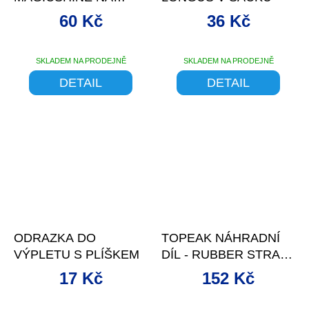
SEDLOVÉ LYŽINY
60 Kč
36 Kč
SKLADEM NA PRODEJNĚ
SKLADEM NA PRODEJNĚ
DETAIL
DETAIL
–15 %
ODRAZKA DO
TOPEAK NÁHRADNÍ
VÝPLETU S PLÍŠKEM
DÍL - RUBBER STRAP
GUMOVÝ PÁSEK PRO
17 Kč
152 Kč
SVĚTLA III