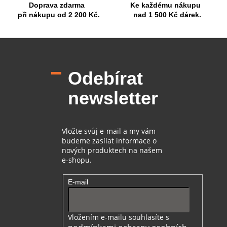
Doprava zdarma
Ke každému nákupu
i
při nákupu od 2 200 Kč.
nad 1 500 Kč dárek.
s
u
Z
á
p
Odebírat
a
t
newsletter
í
Vložte svůj e-mail a my vám
budeme zasílat informace o
nových produktech na našem
e-shopu.
E-mail
Vložením e-mailu souhlasíte s