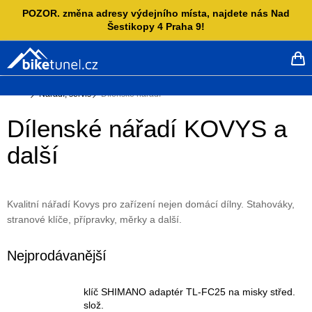
Přejít
POZOR. změna adresy výdejního místa, najdete nás Nad
na
Šestikopy 4 Praha 9!
obsah
NÁ
KO
Domů
Nářadí, servis
Dílenské nářadí
Dílenské nářadí KOVYS a
další
Kvalitní nářadí Kovys pro zařízení nejen domácí dílny. Stahováky,
stranové klíče, přípravky, měrky a další.
Nejprodávanější
klíč SHIMANO adaptér TL-FC25 na misky střed.
slož.