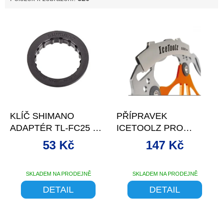
V
ý
p
i
s
p
r
o
–9 %
d
KLÍČ SHIMANO
PŘÍPRAVEK
u
ADAPTÉR TL-FC25 NA
ICETOOLZ PRO
k
MISKY STŘED. SLOŽ.
NASTAVENÍ
t
53 Kč
147 Kč
DESTIČEK
ů
SKLADEM NA PRODEJNĚ
SKLADEM NA PRODEJNĚ
Průměrné
hodnocení
DETAIL
DETAIL
produktu
je
5,0
z