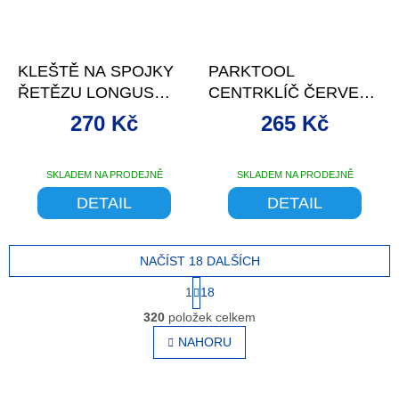
–9 %
KLEŠTĚ NA SPOJKY
PARKTOOL
ŘETĚZU LONGUS
CENTRKLÍČ ČERVENÝ
CONNECT 2V1
3,4MM
270 Kč
265 Kč
SKLADEM NA PRODEJNĚ
SKLADEM NA PRODEJNĚ
DETAIL
DETAIL
NAČÍST 18 DALŠÍCH
S
1
18
t
O
r
320
položek celkem
v
á
l
NAHORU
n
á
k
o
d
v
a