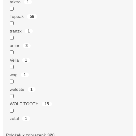
tektro
1
Topeak
56
tranzx
1
unior
3
Vella
1
wag
1
weldtite
1
WOLF TOOTH
15
zéfal
1
Položek k zobrazení:
320