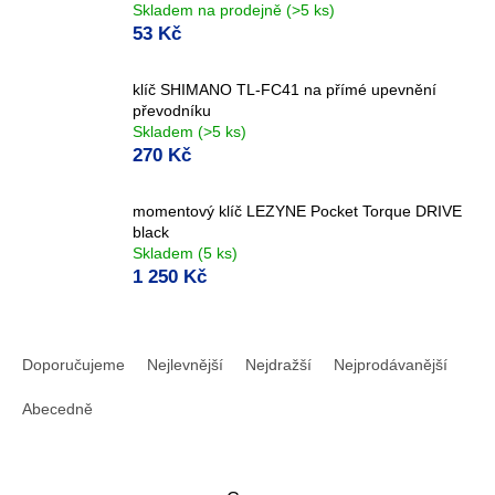
Skladem na prodejně
(>5 ks)
53 Kč
klíč SHIMANO TL-FC41 na přímé upevnění
převodníku
Skladem
(>5 ks)
270 Kč
momentový klíč LEZYNE Pocket Torque DRIVE
black
Skladem
(5 ks)
1 250 Kč
Ř
a
Doporučujeme
Nejlevnější
Nejdražší
Nejprodávanější
z
e
Abecedně
n
í
p