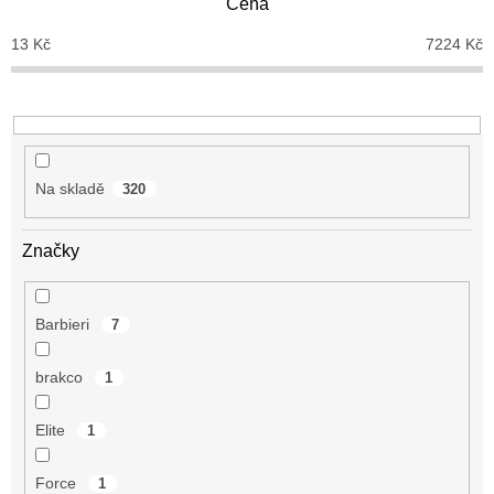
Cena
r
o
13
Kč
7224
Kč
d
u
k
t
ů
Na skladě
320
Značky
Barbieri
7
brakco
1
Elite
1
Force
1