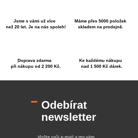
á
c
n
í
í
p
r
Jsme s vámi už více
Máme přes 5000 položek
v
než 20 let. Je na nás spoleh!
skladem na prodejně.
k
y
v
ý
p
Doprava zdarma
Ke každému nákupu
i
při nákupu od 2 200 Kč.
nad 1 500 Kč dárek.
s
u
Z
á
p
Odebírat
a
t
newsletter
í
Vložte svůj e-mail a my vám