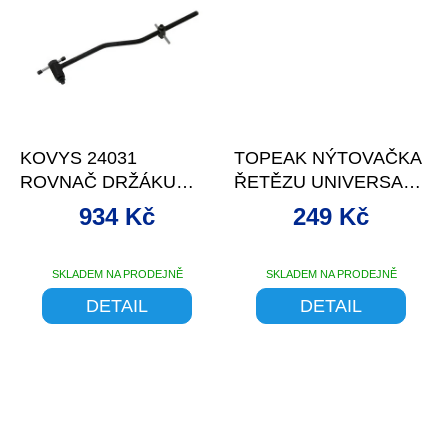
5
hvězdiček.
–26 %
–13 %
KOVYS 24031
TOPEAK NÝTOVAČKA
ROVNAČ DRŽÁKU
ŘETĚZU UNIVERSAL
PŘEHAZOVAČKY
CHAIN TOOL
934 Kč
249 Kč
SKLADEM NA PRODEJNĚ
SKLADEM NA PRODEJNĚ
DETAIL
DETAIL