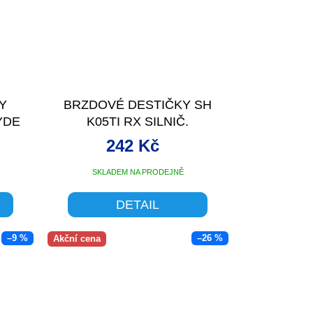
Y
BRZDOVÉ DESTIČKY SH
YDE
K05TI RX SILNIČ.
BRR9170,805 P
242 Kč
SKLADEM NA PRODEJNĚ
DETAIL
–9 %
–26 %
Akční cena