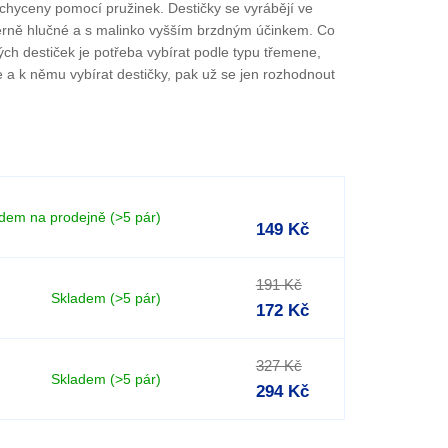
chyceny pomocí pružinek. Destičky se vyrábějí ve
měrně hlučné a s malinko vyšším brzdným účinkem. Co
ých destiček je potřeba vybírat podle typu třemene,
e a k němu vybírat destičky, pak už se jen rozhodnout
adem na prodejně
(>5 pár)
149 Kč
191 Kč
Skladem
(>5 pár)
172 Kč
327 Kč
Skladem
(>5 pár)
294 Kč