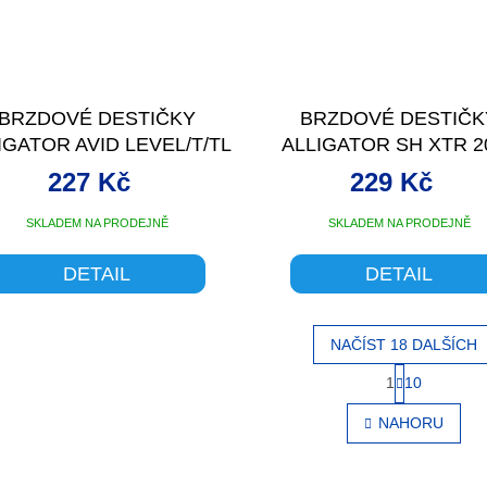
BRZDOVÉ DESTIČKY
BRZDOVÉ DESTIČK
IGATOR AVID LEVEL/T/TL
ALLIGATOR SH XTR 2
ORGANIC
ORGANICKÉ
227 Kč
229 Kč
SKLADEM NA PRODEJNĚ
SKLADEM NA PRODEJNĚ
DETAIL
DETAIL
NAČÍST 18 DALŠÍCH
S
1
10
O
t
v
r
NAHORU
l
á
á
n
d
k