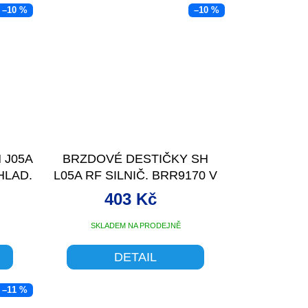
–10 %
–10 %
 J05A
BRZDOVÉ DESTIČKY SH
HLAD.
L05A RF SILNIČ. BRR9170 V
SÁČK
403 Kč
SKLADEM NA PRODEJNĚ
DETAIL
–11 %