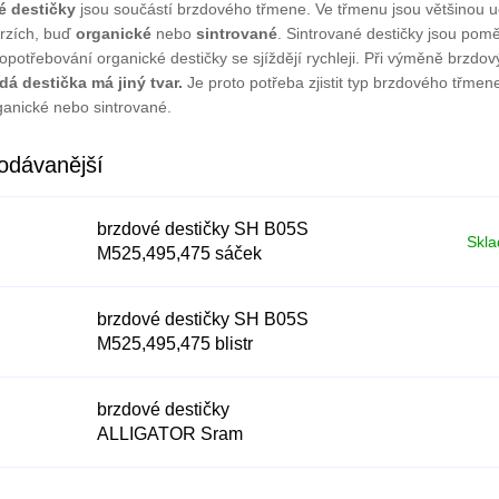
é destičky
jsou součástí brzdového třmene. Ve třmenu jsou většinou u
rzích, buď
organické
nebo
sintrované
. Sintrované destičky jsou po
 opotřebování organické destičky se sjíždějí rychleji. Při výměně brzdov
dá destička má jiný tvar.
Je proto potřeba zjistit typ brzdového třmen
rganické nebo sintrované.
odávanější
brzdové destičky SH B05S
Skl
M525,495,475 sáček
brzdové destičky SH B05S
M525,495,475 blistr
brzdové destičky
ALLIGATOR Sram
Level,T,TL sintrov