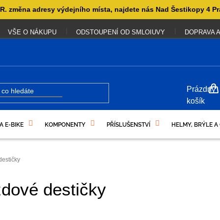
. změna adresy výdejního místa, najdete nás Nad Šestikopy 4 Pr
VŠE O NÁKUPU
ODSTOUPENÍ OD SMLOIUVY
DOPRAVA A
NÁKUP
Prázdný
KOŠÍK
košík
A E-BIKE
KOMPONENTY
PŘÍSLUŠENSTVÍ
HELMY, BRÝLE A
UKAZY
destičky
dové destičky