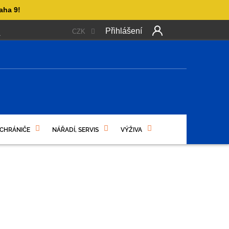
aha 9!
Přihlášení
CZK
 PLATBA
OBCHODNÍ PODMÍNKY
PODMÍNKY OCHRANY OSO
NÍ
 CHRÁNIČE
NÁŘADÍ, SERVIS
VÝŽIVA