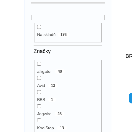
Na skladě
176
Značky
BR
alligator
40
Avid
13
BBB
1
Jagwire
28
KoolStop
13