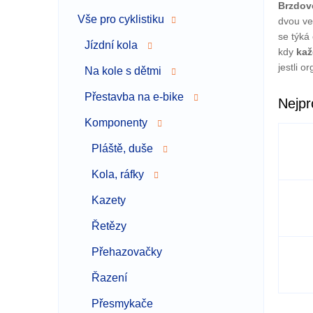
Brzdov
a
Vše pro cyklistiku
dvou ve
n
se týká
n
Jízdní kola
kdy
kaž
í
jestli o
p
Na kole s dětmi
a
Přestavba na e-bike
n
Nejpr
e
Komponenty
l
Pláště, duše
Kola, ráfky
Kazety
Řetězy
Přehazovačky
Řazení
Přesmykače