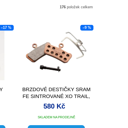
176
položek celkem
–17 %
–9 %
Y
BRZDOVÉ DESTIČKY SRAM
FE SINTROVANÉ XO TRAIL,
,MAR
GUI
580 Kč
SKLADEM NA PRODEJNĚ