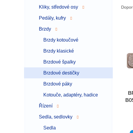
Ř
a
Kliky, středové osy
Dopor
z
Pedály, kufry
e
V
n
Brzdy
ý
í
p
p
Brzdy kotoučové
i
r
Brzdy klasické
s
o
p
d
Brzdové špalky
r
u
o
k
Brzdové destičky
d
t
Brzdové páky
u
ů
k
B
Kotouče, adaptéry, hadice
t
B0
ů
Řízení
Sedla, sedlovky
Sedla