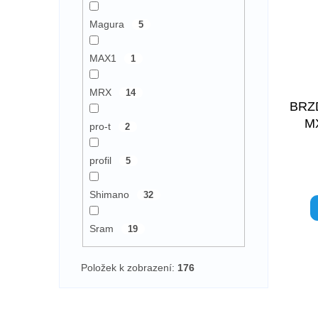
Magura
5
MAX1
1
MRX
14
BRZ
MX
pro-t
2
profil
5
Shimano
32
Sram
19
Položek k zobrazení:
176