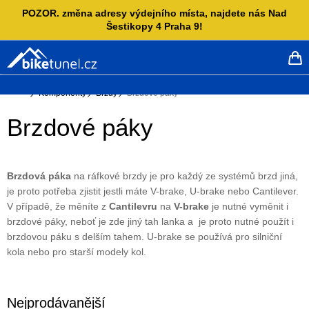
Přejít
POZOR. změna adresy výdejního místa, najdete nás Nad
na
Šestikopy 4 Praha 9!
obsah
NÁ
KO
Domů
Komponenty
Brzdy
Brzdové páky
Brzdové páky
Brzdová páka
na ráfkové brzdy je pro každý ze systémů brzd jiná,
je proto potřeba zjistit jestli máte V-brake, U-brake nebo Cantilever.
V případě, že měníte z
Cantilevru
na
V-brake
je nutné vyměnit i
brzdové páky, neboť je zde jiný tah lanka a je proto nutné použít i
brzdovou páku s delším tahem. U-brake se používá pro silniční
kola nebo pro starší modely kol.
Nejprodávanější