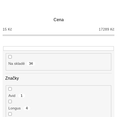
n
í
p
Cena
r
o
15
Kč
17289
Kč
d
u
k
t
ů
Na skladě
34
Značky
Avid
1
Longus
4