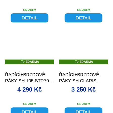
SKLADEM
SKLADEM
DETAIL
DETAIL
Z
Z
ZDARMA
ZDARMA
D
D
–13 %
–13 %
A
A
R
R
ŘADÍCÍ+BRZDOVÉ
ŘADÍCÍ+BRZDOVÉ
M
M
A
A
PÁKY SH 105 STR7000
PÁKY SH CLARIS
DUAL 2X11S BLAC
R2000 2X8 SPEED S
4 290 Kč
3 250 Kč
BO
SKLADEM
SKLADEM
DETAIL
DETAIL