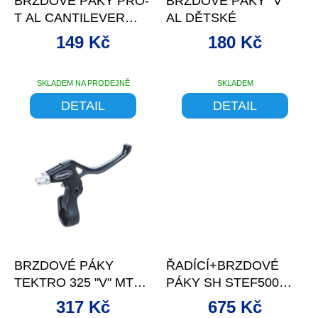
BRZDOVÉ PÁKY PRO-
BRZDOVÉ PÁKY "V"
u
T AL CANTILEVER
AL DĚTSKÉ
k
STŘÍBRNÉ
t
149 Kč
180 Kč
ů
SKLADEM NA PRODEJNĚ
SKLADEM
Průměrné
hodnocení
DETAIL
DETAIL
produktu
je
5,0
z
5
hvězdiček.
–11 %
–10 %
BRZDOVÉ PÁKY
ŘADÍCÍ+BRZDOVÉ
TEKTRO 325 "V" MTB
PÁKY SH STEF500
AL ČERNÉ JUNIOR
3+8SPEED BLACK
317 Kč
675 Kč