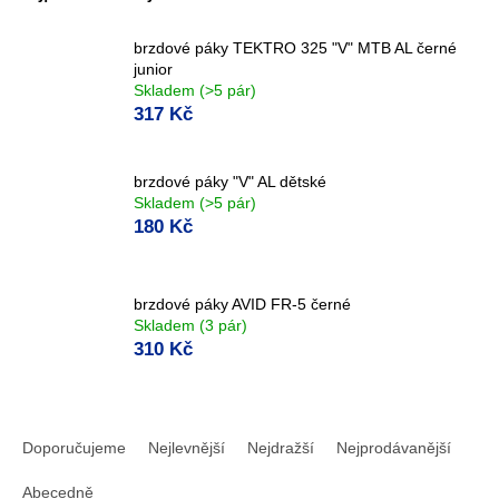
brzdové páky TEKTRO 325 "V" MTB AL černé
junior
Skladem
(>5 pár)
317 Kč
brzdové páky "V" AL dětské
Skladem
(>5 pár)
180 Kč
brzdové páky AVID FR-5 černé
Skladem
(3 pár)
310 Kč
Ř
a
Doporučujeme
Nejlevnější
Nejdražší
Nejprodávanější
z
e
Abecedně