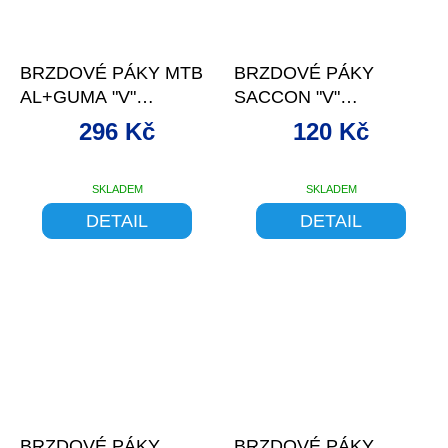
–10 %
BRZDOVÉ PÁKY MTB
BRZDOVÉ PÁKY
AL+GUMA "V"
SACCON "V"
LONGUS
PLASTOVÉ DĚTSKÉ
296 Kč
120 Kč
ČERNO/STŘÍBRNÉ
ČERNÉ
SKLADEM
SKLADEM
DETAIL
DETAIL
–9 %
–11 %
BRZDOVÉ PÁKY
BRZDOVÉ PÁKY