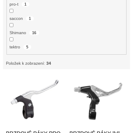
pro-t
1
saccon
1
Shimano
16
tektro
5
Položek k zobrazení:
34
V
ý
p
i
s
p
r
o
–10 %
d