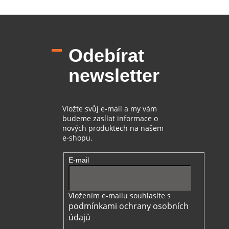
u
Z
á
p
Odebírat
a
t
newsletter
í
Vložte svůj e-mail a my vám
budeme zasílat informace o
nových produktech na našem
e-shopu.
E-mail
Vložením e-mailu souhlasíte s
podmínkami ochrany osobních
údajů