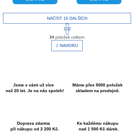
NAČÍST 16 DALŠÍCH
S
1
2
t
O
r
34
položek celkem
v
á
l
NAHORU
n
á
k
o
d
v
a
á
c
n
í
í
p
r
Jsme s vámi už více
Máme přes 5000 položek
v
než 20 let. Je na nás spoleh!
skladem na prodejně.
k
y
v
ý
p
Doprava zdarma
Ke každému nákupu
i
při nákupu od 2 200 Kč.
nad 1 500 Kč dárek.
s