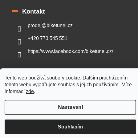
Kontakt
prodej
@
biketunel.cz
+420 773 545 551
https://www.facebook.com/biketunel.cz/
Tento web používá soubory cookie. Dalším procházením
Vytvořil Shoptet
tohoto webu vyjadřujete souhlas s jejich používáním.. Více
informací
zde
.
Copyright 2026
BikeTunel.cz
. Všechna práva vyhrazena.
Nastavení
Souhlasím