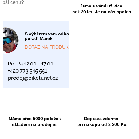
lepší cenu?
Jsme s vámi už více
než 20 let. Je na nás spoleh!
S výběrem vám odborně
poradí Marek
DOTAZ NA PRODUKT
Po-Pá 12:00 - 17:00
+420 773 545 551
prodej@biketunel.cz
Máme přes 5000 položek
Doprava zdarma
skladem na prodejně.
při nákupu od 2 200 Kč.