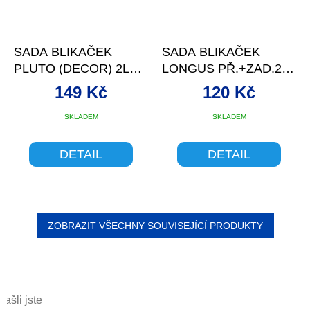
SADA BLIKAČEK
SADA BLIKAČEK
PLUTO (DECOR) 2LED
LONGUS PŘ.+ZAD.2
P+Z
LED/2FCE
149 Kč
120 Kč
ČERNÉ+BAT
SKLADEM
SKLADEM
DETAIL
DETAIL
ZOBRAZIT VŠECHNY SOUVISEJÍCÍ PRODUKTY
Našli jste