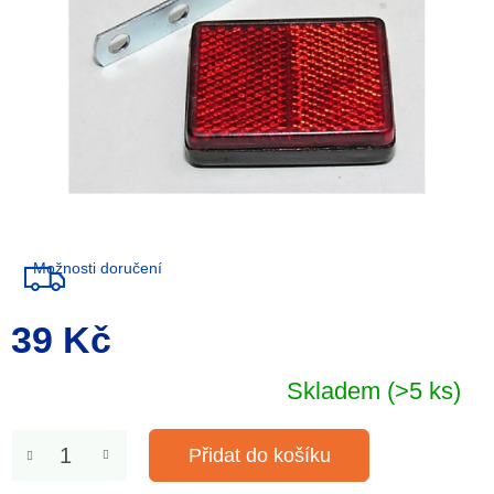
Možnosti doručení
39 Kč
Měrná
cena:
Skladem
(>5 ks)
Přidat do košíku