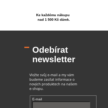
Ke každému nákupu
nad 1 500 Kč dárek.
Z
á
p
Odebírat
a
t
newsletter
í
Vložte svůj e-mail a my vám
budeme zasílat informace o
nových produktech na našem
e-shopu.
E-mail