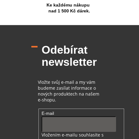
Ke každému nákupu
nad 1 500 Kč dárek.
Z
á
p
Odebírat
a
t
newsletter
í
Vložte svůj e-mail a my vám
budeme zasílat informace o
nových produktech na našem
e-shopu.
E-mail
Vložením e-mailu souhlasíte s