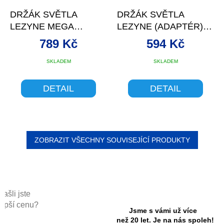
DRŽÁK SVĚTLA
DRŽÁK SVĚTLA
LEZYNE MEGA
LEZYNE (ADAPTÉR)
MOUNT - L NA
LED QPRO MOUNT
789 Kč
594 Kč
ŘIDÍTKA
BLACK
SKLADEM
SKLADEM
DETAIL
DETAIL
ZOBRAZIT VŠECHNY SOUVISEJÍCÍ PRODUKTY
Našli jste
lepší cenu?
Jsme s vámi už více
než 20 let. Je na nás spoleh!