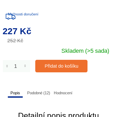
Možnosti doručení
227 Kč
Měrná
cena:
252 Kč
Skladem
(>5 sada)
Přidat do košíku
Popis
Podobné (12)
Hodnocení
Detailní popis produktu