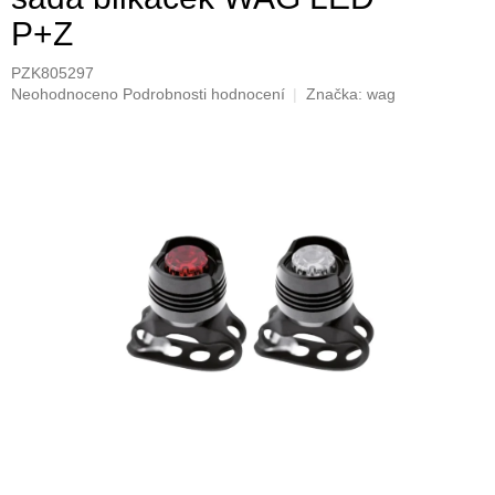
P+Z
PZK805297
Průměrné
Neohodnoceno
Podrobnosti hodnocení
Značka:
wag
hodnocení
produktu
je
0,0
z
5
hvězdiček.