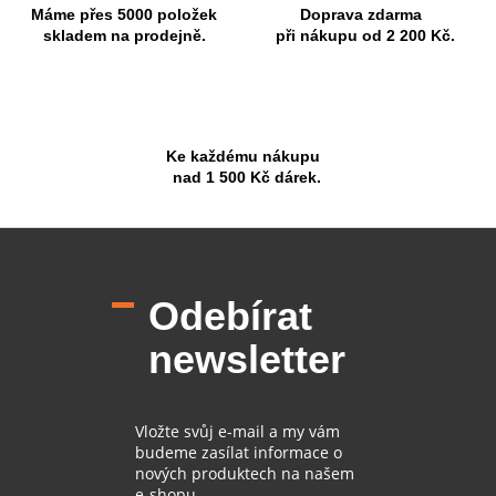
Máme přes 5000 položek
Doprava zdarma
skladem na prodejně.
při nákupu od 2 200 Kč.
Ke každému nákupu
nad 1 500 Kč dárek.
Z
á
p
Odebírat
a
t
newsletter
í
Vložte svůj e-mail a my vám
budeme zasílat informace o
nových produktech na našem
e-shopu.