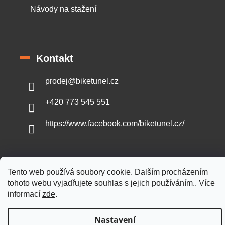
Návody na stažení
Kontakt
prodej
@
biketunel.cz
+420 773 545 551
https://www.facebook.com/biketunel.cz/
Tento web používá soubory cookie. Dalším procházením
Vytvořil Shoptet
tohoto webu vyjadřujete souhlas s jejich používáním.. Více
informací
zde
.
Copyright 2026
BikeTunel.cz
. Všechna práva vyhrazena.
Nastavení