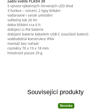
zadní světlo FLASH 20
5 vysoce výkonných červených LED diod
3 funkce – svícení, 2 typy blikání
vodorovné i svislé umístění
světelný tok 20 lm
doba blikání cca 6 h
dobíjecí Li-Pol baterie
dobíjení baterie kabelem USB-C (součástí balení)
voděodolná konstrukce IPX4
montáž bez nářadí
rozměry 70 x 19 x 18 mm
hmotnost pouze 29 g
Související produkty
Novinka