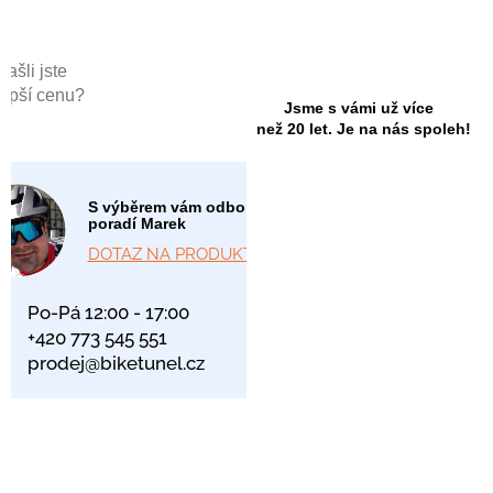
Našli jste
lepší cenu?
Jsme s vámi už více
než 20 let. Je na nás spoleh!
S výběrem vám odborně
poradí Marek
DOTAZ NA PRODUKT
Po-Pá 12:00 - 17:00
+420 773 545 551
prodej@biketunel.cz