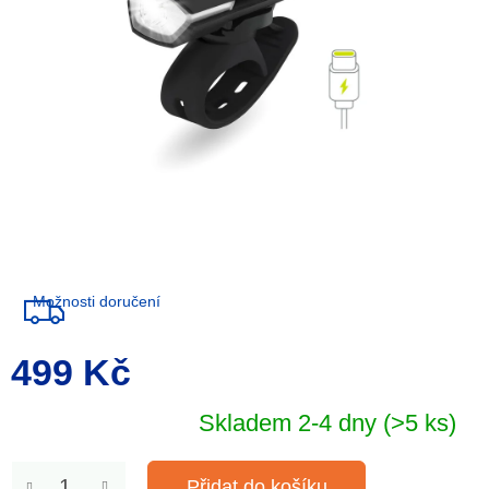
Možnosti doručení
499 Kč
Měrná
cena:
Skladem 2-4 dny
(>5 ks)
Přidat do košíku