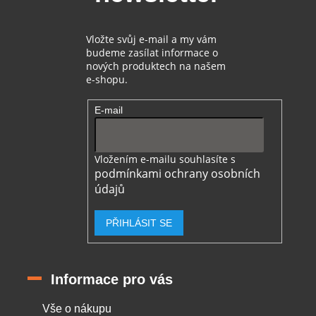
y
v
ý
Vložte svůj e-mail a my vám
p
budeme zasílat informace o
i
nových produktech na našem
s
e-shopu.
u
E-mail
Vložením e-mailu souhlasíte s
podmínkami ochrany osobních
údajů
PŘIHLÁSIT SE
Informace pro vás
Vše o nákupu