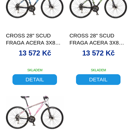
d
s
u
p
k
r
t
o
–9 %
–9 %
ů
d
CROSS 28" SCUD
CROSS 28" SCUD
u
FRAGA ACERA 3X8
FRAGA ACERA 3X8
k
DISC BLACK-BLUE 17
DISC BLACK-GREE 17
t
13 572 Kč
13 572 Kč
ů
SKLADEM
SKLADEM
DETAIL
DETAIL