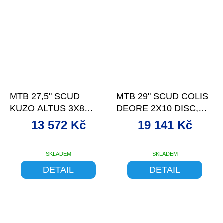
–9 %
–7 %
MTB 27,5" SCUD
MTB 29" SCUD COLIS
KUZO ALTUS 3X8
DEORE 2X10 DISC,
DISC, BLK/GREY 17
BLACK/BLUE 21
13 572 Kč
19 141 Kč
SKLADEM
SKLADEM
DETAIL
DETAIL