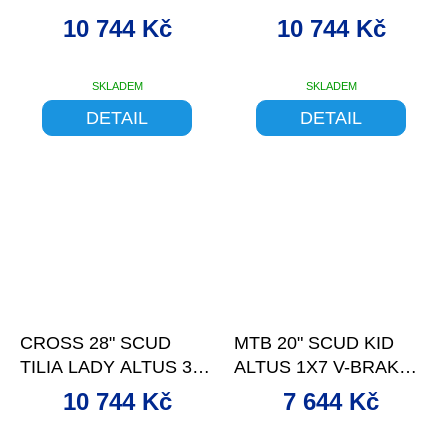
V-BR GR-VIO 18 18
V-BR RED 18"
10 744 Kč
10 744 Kč
SKLADEM
SKLADEM
DETAIL
DETAIL
–7 %
–17 %
CROSS 28" SCUD
MTB 20" SCUD KID
TILIA LADY ALTUS 3X7
ALTUS 1X7 V-BRAKE
V-BR TURQOI 18 18
ZELENÉ 11"
10 744 Kč
7 644 Kč