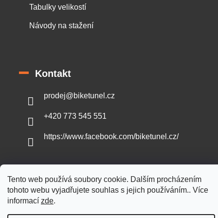
Tabulky velikostí
Návody na stažení
Kontakt
prodej
@
biketunel.cz
+420 773 545 551
https://www.facebook.com/biketunel.cz/
Tento web používá soubory cookie. Dalším procházením
Vytvořil Shoptet
tohoto webu vyjadřujete souhlas s jejich používáním.. Více
informací
zde
.
Copyright 2026
BikeTunel.cz
. Všechna práva vyhrazena.