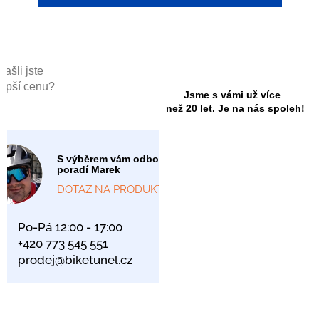
Našli jste
lepší cenu?
Jsme s vámi už více
než 20 let. Je na nás spoleh!
S výběrem vám odborně
poradí Marek
DOTAZ NA PRODUKT
Po-Pá 12:00 - 17:00
+420 773 545 551
prodej@biketunel.cz