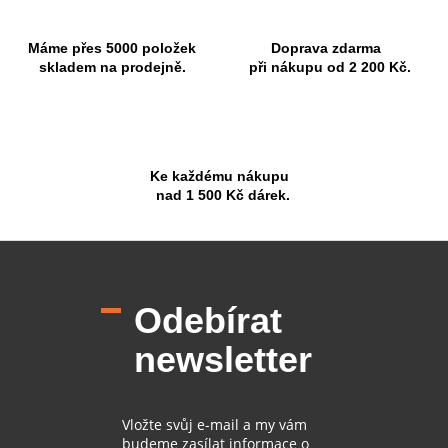
Máme přes 5000 položek
Doprava zdarma
skladem na prodejně.
při nákupu od 2 200 Kč.
Ke každému nákupu
nad 1 500 Kč dárek.
Z
á
p
Odebírat
a
t
newsletter
í
Vložte svůj e-mail a my vám
budeme zasílat informace o