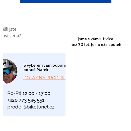
Našli jste
lepší cenu?
Jsme s vámi už více
než 20 let. Je na nás spoleh!
S výběrem vám odborně
poradí Marek
DOTAZ NA PRODUKT
Po-Pá 12:00 - 17:00
+420 773 545 551
prodej@biketunel.cz