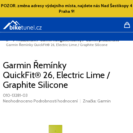
Přejít
POZOR. změna adresy výdejního místa, najdete nás Nad Šestikopy 4
na
Praha 9!
obsah
NÁ
KO
Domů
Příslušenství
Garmin navigace,hodinky
Garmin příslušenství
Garmin Řemínky QuickFit® 26, Electric Lime / Graphite Silicone
Garmin Řemínky
QuickFit® 26, Electric Lime /
Graphite Silicone
010-13281-03
Průměrné
Neohodnoceno
Podrobnosti hodnocení
Značka:
Garmin
hodnocení
produktu
je
0,0
z