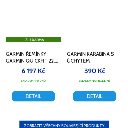
Z
ZDARMA
D
A
R
GARMIN ŘEMÍNKY
GARMIN KARABINA S
M
A
GARMIN QUICKFIT 22,
ÚCHYTEM
TKANÝ NYLONOVÝ
6 197 Kč
390 Kč
ŘEMÍNEK – PINE GREEN
SKLADEM 4-8 DNŮ
SKLADEM NA PRODEJNĚ
DETAIL
DETAIL
ZOBRAZIT VŠECHNY SOUVISEJÍCÍ PRODUKTY