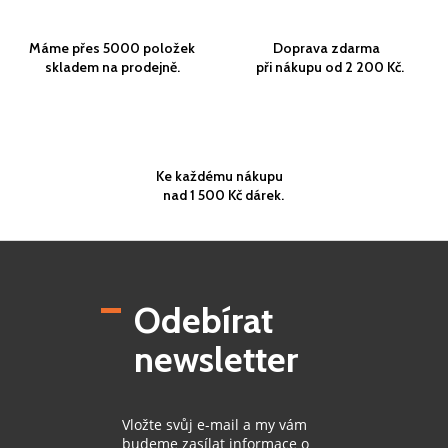
Máme přes 5000 položek
Doprava zdarma
skladem na prodejně.
při nákupu od 2 200 Kč.
Ke každému nákupu
nad 1 500 Kč dárek.
Z
á
p
Odebírat
a
t
newsletter
í
Vložte svůj e-mail a my vám
budeme zasílat informace o