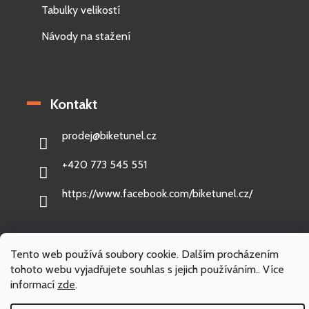
Tabulky velikostí
Návody na stažení
Kontakt
prodej
@
biketunel.cz
+420 773 545 551
https://www.facebook.com/biketunel.cz/
Tento web používá soubory cookie. Dalším procházením
Vytvořil Shoptet
tohoto webu vyjadřujete souhlas s jejich používáním.. Více
informací
zde
.
Copyright 2026
BikeTunel.cz
. Všechna práva vyhrazena.