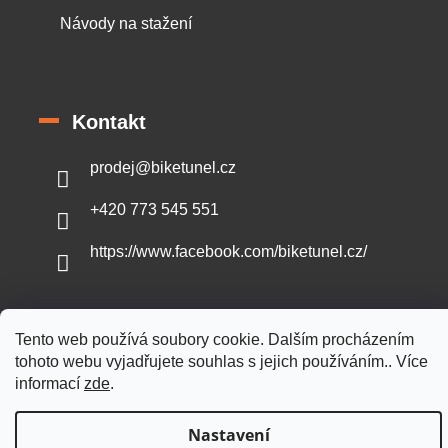
Návody na stažení
Kontakt
prodej
@
biketunel.cz
+420 773 545 551
https://www.facebook.com/biketunel.cz/
Tento web používá soubory cookie. Dalším procházením
Vytvořil Shoptet
tohoto webu vyjadřujete souhlas s jejich používáním.. Více
informací
zde
.
Copyright 2026
BikeTunel.cz
. Všechna práva vyhrazena.
Nastavení