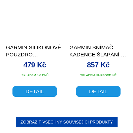
GARMIN SILIKONOVÉ
GARMIN SNÍMAČ
POUZDRO
KADENCE ŠLAPÁNÍ 2
(EDGE 1050), MOSS
ANT+ A BLE
479 Kč
857 Kč
GREEN
SKLADEM 4-8 DNŮ
SKLADEM NA PRODEJNĚ
DETAIL
DETAIL
ZOBRAZIT VŠECHNY SOUVISEJÍCÍ PRODUKTY