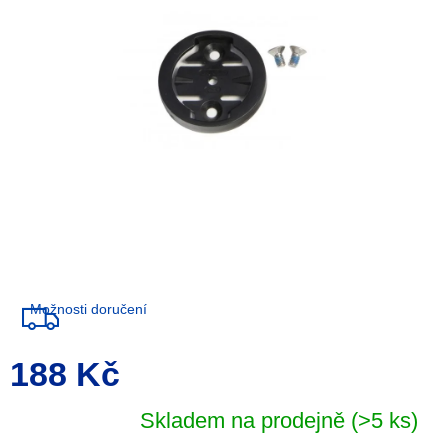
5
hvězdiček.
Možnosti doručení
188 Kč
Měrná
cena:
Skladem na prodejně
(>5 ks)