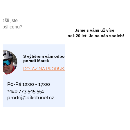
Našli jste
lepší cenu?
Jsme s vámi už více
než 20 let. Je na nás spoleh!
S výběrem vám odborně
poradí Marek
DOTAZ NA PRODUKT
Po-Pá 12:00 - 17:00
+420 773 545 551
prodej@biketunel.cz