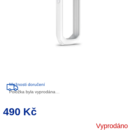
Možnosti doručení
Položka byla vyprodána…
490 Kč
Měrná
cena:
Vyprodáno