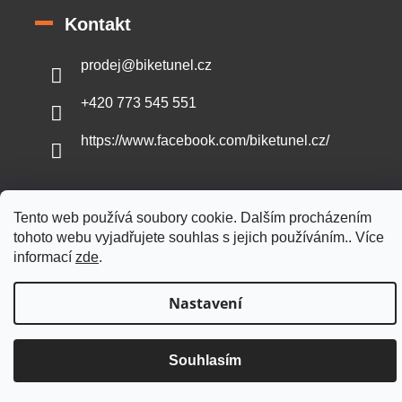
Kontakt
prodej
@
biketunel.cz
+420 773 545 551
https://www.facebook.com/biketunel.cz/
Tento web používá soubory cookie. Dalším procházením
Vytvořil Shoptet
tohoto webu vyjadřujete souhlas s jejich používáním.. Více
informací
zde
.
Copyright 2026
BikeTunel.cz
. Všechna práva vyhrazena.
Nastavení
Souhlasím