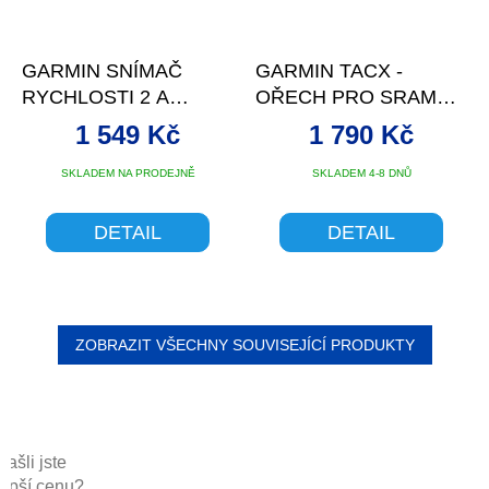
GARMIN SNÍMAČ
GARMIN TACX -
RYCHLOSTI 2 A
OŘECH PRO SRAM
KADENCE ŠLAPÁNÍ 2
XD-R (12MM)
1 549 Kč
1 790 Kč
(SADA) ANT+ A BLE
Průměrné
SKLADEM NA PRODEJNĚ
SKLADEM 4-8 DNŮ
hodnocení
produktu
DETAIL
DETAIL
je
5,0
z
5
hvězdiček.
ZOBRAZIT VŠECHNY SOUVISEJÍCÍ PRODUKTY
Našli jste
lepší cenu?