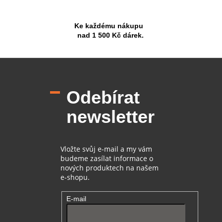
Ke každému nákupu
nad 1 500 Kč dárek.
Z
á
p
Odebírat
a
t
newsletter
í
Vložte svůj e-mail a my vám
budeme zasílat informace o
nových produktech na našem
e-shopu.
E-mail