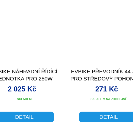
BIKE NÁHRADNÍ ŘÍDÍCÍ
EVBIKE PŘEVODNÍK 44
EDNOTKA PRO 250W
PRO STŘEDOVÝ POHON
EDOVÝ POHON 36V/15A
W
2 025 Kč
271 Kč
(18A), V2
SKLADEM
SKLADEM NA PRODEJNĚ
DETAIL
DETAIL