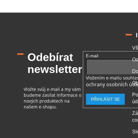
Vš
Odebírat
E-mail
Od
newsletter
Do
Vložením e-mailu souhlas
Ob
ochrany osobních úda
Vložte svůj e-mail a my vám
budeme zasílat informace o
Po
PŘIHLÁSIT SE
nových produktech na
úd
našem e-shopu.
Zá
co
Sl