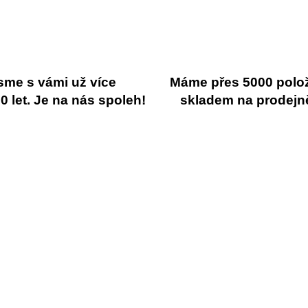
sme s vámi už více
Máme přes 5000 polo
 let. Je na nás spoleh!
skladem na prodejn