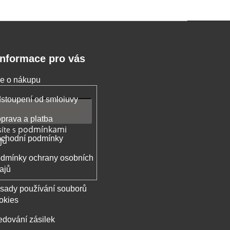
Informace pro vás
e o nákupu
stoupení od smloiuvy
prava a platba
podmínkami
íte s
chodní podmínky
jů
dmínky ochrany osobních
ajů
sady používání souborů
okies
edování zásilek