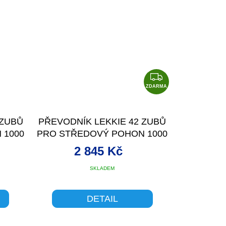
Z
D
ZDARMA
A
R
 ZUBŮ
PŘEVODNÍK LEKKIE 42 ZUBŮ
M
 1000
PRO STŘEDOVÝ POHON 1000
A
W
2 845 Kč
SKLADEM
DETAIL