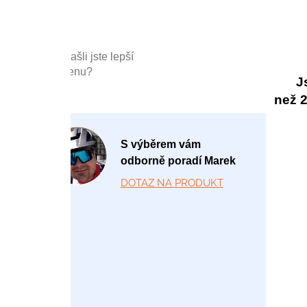
Našli jste lepší
cenu?
J
než 20
P
S výběrem vám
o
odborně poradí Marek
-
DOTAZ NA PRODUKT
P
á
1
2:
0
0
-
1