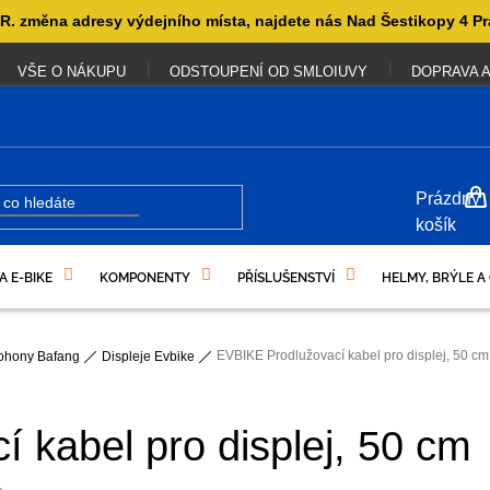
. změna adresy výdejního místa, najdete nás Nad Šestikopy 4 Pr
VŠE O NÁKUPU
ODSTOUPENÍ OD SMLOIUVY
DOPRAVA A
NÁKUP
Prázdný
KOŠÍK
košík
A E-BIKE
KOMPONENTY
PŘÍSLUŠENSTVÍ
HELMY, BRÝLE A
UKAZY
EVBIKE Prodlužovací kabel pro displej, 50 cm
ohony Bafang
Displeje Evbike
 kabel pro displej, 50 cm