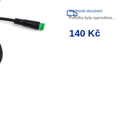
e
Možnosti doručení
Položka byla vyprodána…
140 Kč
Měrná
cena: