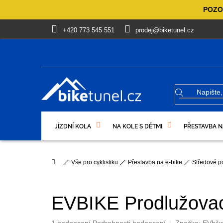
Přejít
POZOR
na
obsah
+420 773 545 551
prodej@biketunel.cz
JÍZDNÍ KOLA
NA KOLE S DĚTMI
PŘESTAVBA N
VÝPRODEJ %
OBLEČENÍ, OBUV
DÁRKOVÉ PO
Domů
Vše pro cyklistiku
Přestavba na e-bike
Středové p
EVBIKE Prodlužovací
Průměrné