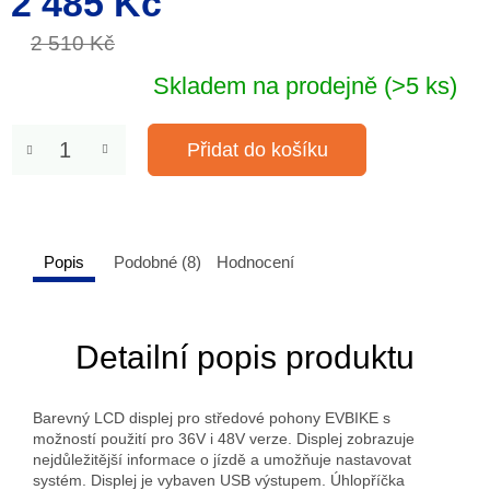
2 485 Kč
cena:
2 510 Kč
Skladem na prodejně
(>5 ks)
Přidat do košíku
Popis
Podobné (8)
Hodnocení
Detailní popis produktu
Barevný LCD displej pro středové pohony EVBIKE s
možností použití pro 36V i 48V verze. Displej zobrazuje
nejdůležitější informace o jízdě a umožňuje nastavovat
systém. Displej je vybaven USB výstupem. Úhlopříčka