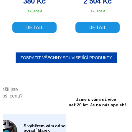
380 Kč
2 504 Kč
POHONY S
STŘEDOVÝ POHON
Průměrné
VODOTĚSNOU
48V/25A, V2
SKLADEM
SKLADEM
hodnocení
KABELÁŽÍ (4
produktu
VÝSTUPY)
DETAIL
DETAIL
je
5,0
z
5
hvězdiček.
ZOBRAZIT VŠECHNY SOUVISEJÍCÍ PRODUKTY
Našli jste
lepší cenu?
Jsme s vámi už více
než 20 let. Je na nás spoleh!
S výběrem vám odborně
poradí Marek