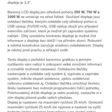
displeje je 3,4".
Barevný LCD displej pro středové pohony
250 W, 750 W a
1000 W
se umisťuje na střed řidítek. Součástí displeje jsou
ovládací tlačítka, kterými ovládáte celý středový pohon a
USB výstup (5V/500 mA). USB výstup slouží pro připojení
externího zařízení, které je možné při zapnutém systému
nabíjet. Díky vysokému kontrastu displeje je možné číst
informace z displeje bez obtíží i na přímém slunci. Robustní
a odolná konstrukce zaručuje snadnou ovladatelnost. Displej
je odolný proti prachu a stříkající vodě.
Tento displej s perfektní barevnou grafikou a jemným
rozlišením vám nabízí k zobrazení velké množství informací
a rozsáhlé možnosti nastavení. Ovládacími tlačítky
nastavujete a ovládáte celý systém tj. vypínáte a zapínáte
systém, měníte stupeň asistence, ujetou vzdálenost,
celkovou vzdálenost aj. Ovládací tlačítka umožňují širokou
škálu nastavení bez nutnosti programování řídící jednotky.
Polohovatelný držák displeje je velmi pratický, nastavíte si s
ním displej přesně podle vašich představ.
Displej je nastaven na maximální rychlost 25 km/h. Omezení
maximální rychlosti 25 km/h lze vypnout a nastavit na vyšší
hodnoty (mimo pozemní komunikace a na vlastní riziko).