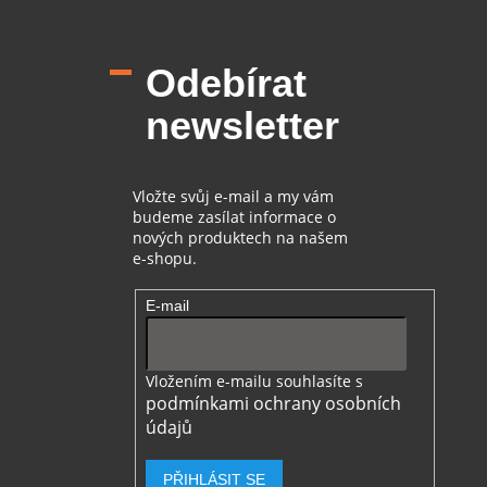
Z
á
p
Odebírat
a
t
newsletter
í
Vložte svůj e-mail a my vám
budeme zasílat informace o
nových produktech na našem
e-shopu.
E-mail
Vložením e-mailu souhlasíte s
podmínkami ochrany osobních
údajů
PŘIHLÁSIT SE