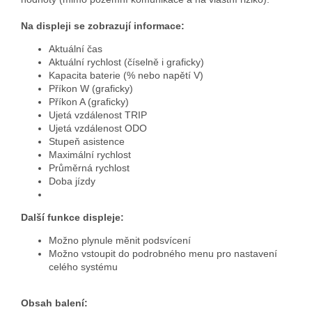
Na displeji se zobrazují informace:
Aktuální čas
Aktuální rychlost (číselně i graficky)
Kapacita baterie (% nebo napětí V)
Příkon W (graficky)
Příkon A (graficky)
Ujetá vzdálenost TRIP
Ujetá vzdálenost ODO
Stupeň asistence
Maximální rychlost
Průměrná rychlost
Doba jízdy
Další funkce displeje:
Možno plynule měnit podsvícení
Možno vstoupit do podrobného menu pro nastavení
celého systému
Obsah balení: