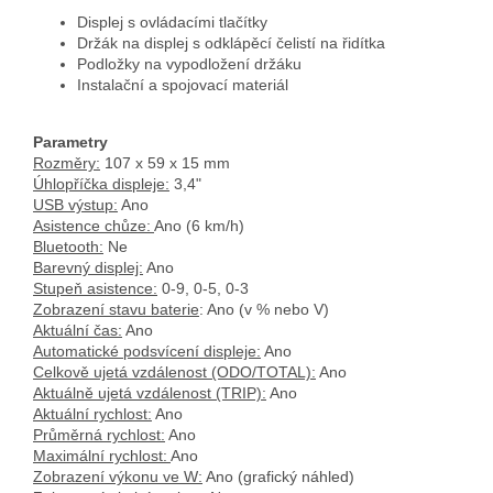
Displej s ovládacími tlačítky
Držák na displej s odklápěcí čelistí na řidítka
Podložky na vypodložení držáku
Instalační a spojovací materiál
Parametry
Rozměry:
107 x 59 x 15 mm
Úhlopříčka displeje:
3,4"
USB výstup:
Ano
Asistence chůze:
Ano (6 km/h)
Bluetooth:
Ne
Barevný displej:
Ano
Stupeň asistence:
0-9, 0-5, 0-3
Zobrazení stavu baterie
: Ano (v % nebo V)
Aktuální čas:
Ano
Automatické podsvícení displeje:
Ano
Celkově ujetá vzdálenost (ODO/TOTAL):
Ano
Aktuálně ujetá vzdálenost (TRIP):
Ano
Aktuální rychlost:
Ano
Průměrná rychlost:
Ano
Maximální rychlost:
Ano
Zobrazení výkonu ve W:
Ano (grafický náhled)