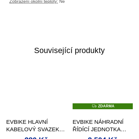
Zobrazení okolní teploty:
Ne
Související produkty
Z
ZDARMA
D
A
R
EVBIKE HLAVNÍ
EVBIKE NÁHRADNÍ
M
A
KABELOVÝ SVAZEK
ŘÍDÍCÍ JEDNOTKA
PRO STŘEDOVÉ
PRO 750W