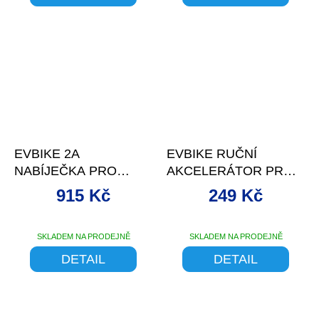
EVBIKE 2A
EVBIKE RUČNÍ
NABÍJEČKA PRO
AKCELERÁTOR PRO
BATERIE 48V
PŘÍMÝ POHON
915 Kč
249 Kč
SKLADEM NA PRODEJNĚ
SKLADEM NA PRODEJNĚ
Průměrné
hodnocení
DETAIL
DETAIL
produktu
je
5,0
z