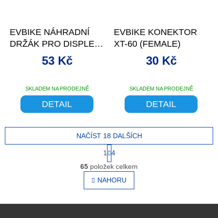
EVBIKE NÁHRADNÍ
EVBIKE KONEKTOR
DRŽÁK PRO DISPLEJ
XT-60 (FEMALE)
C18, LEVÝ
53 Kč
30 Kč
SKLADEM NA PRODEJNĚ
SKLADEM NA PRODEJNĚ
DETAIL
DETAIL
NAČÍST 18 DALŠÍCH
S
1
4
t
O
r
65
položek celkem
v
á
l
NAHORU
n
á
k
o
d
v
Z
a
á
c