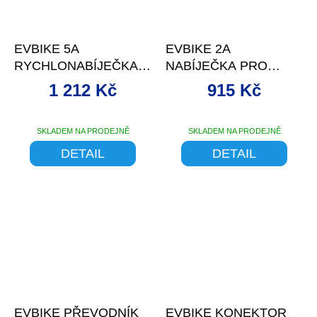
–0 %
EVBIKE 5A
EVBIKE 2A
RYCHLONABÍJEČKA
NABÍJEČKA PRO
PRO BATERIE 48V
BATERIE 36V
1 212 Kč
915 Kč
SKLADEM NA PRODEJNĚ
SKLADEM NA PRODEJNĚ
Průměrné
hodnocení
DETAIL
DETAIL
produktu
je
5,0
z
5
hvězdiček.
–11 %
EVBIKE PŘEVODNÍK
EVBIKE KONEKTOR