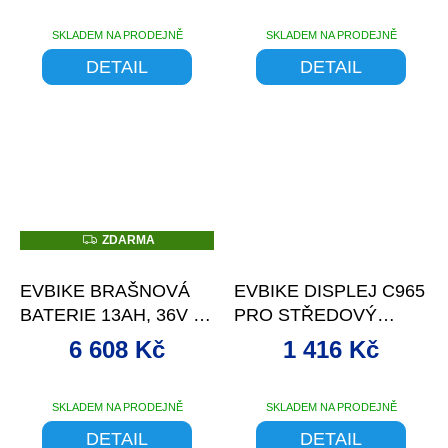
SKLADEM NA PRODEJNĚ
SKLADEM NA PRODEJNĚ
DETAIL
DETAIL
Z
ZDARMA
D
–1 %
–0 %
A
R
EVBIKE BRAŠNOVÁ
EVBIKE DISPLEJ C965
M
A
BATERIE 13AH, 36V V
PRO STŘEDOVÝ
MENŠÍM PROVEDENÍ
POHON
6 608 Kč
1 416 Kč
SKLADEM NA PRODEJNĚ
SKLADEM NA PRODEJNĚ
DETAIL
DETAIL