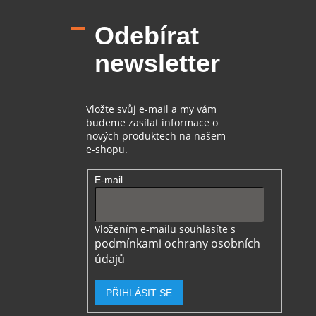
á
n
í
p
í
p
Odebírat
a
r
t
v
newsletter
í
k
y
v
ý
Vložte svůj e-mail a my vám
p
budeme zasílat informace o
i
nových produktech na našem
s
e-shopu.
u
E-mail
Vložením e-mailu souhlasíte s
podmínkami ochrany osobních
údajů
PŘIHLÁSIT SE