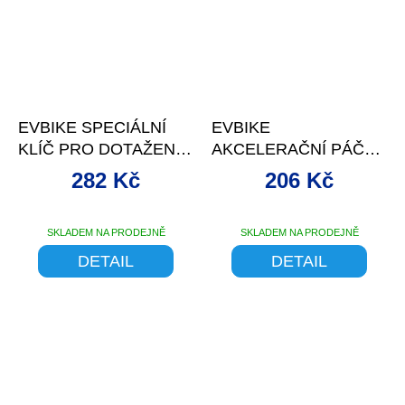
5
hvězdiček.
EVBIKE SPECIÁLNÍ
EVBIKE
KLÍČ PRO DOTAŽENÍ
AKCELERAČNÍ PÁČKA
MATIC STŘEDOVÉHO
PRO STŘEDOVÝ
282 Kč
206 Kč
POHONU BBS
POHON
SKLADEM NA PRODEJNĚ
SKLADEM NA PRODEJNĚ
Průměrné
hodnocení
DETAIL
DETAIL
produktu
je
5,0
z
5
hvězdiček.