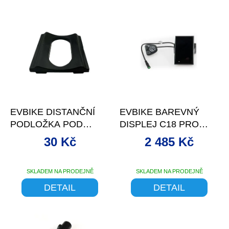
í
V
p
ý
r
p
o
i
d
s
u
p
k
r
t
o
–1 %
ů
d
EVBIKE DISTANČNÍ
EVBIKE BAREVNÝ
u
PODLOŽKA POD
DISPLEJ C18 PRO
k
DRŽÁK RÁMOVÉ
STŘEDOVÝ POHON
t
30 Kč
2 485 Kč
BATERIE
ů
SKLADEM NA PRODEJNĚ
SKLADEM NA PRODEJNĚ
DETAIL
DETAIL