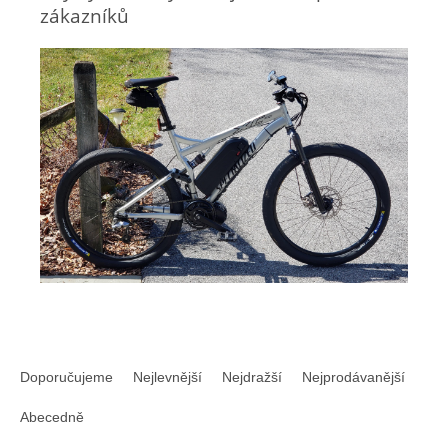
zákazníků
Ř
a
Doporučujeme
Nejlevnější
Nejdražší
Nejprodávanější
z
e
Abecedně
n