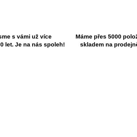
sme s vámi už více
Máme přes 5000 polo
 let. Je na nás spoleh!
skladem na prodejn