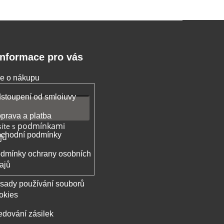
Informace pro vás
e o nákupu
stoupení od smloiuvy
prava a platba
podmínkami
íte s
chodní podmínky
jů
dmínky ochrany osobních
ajů
sady používání souborů
okies
edování zásilek