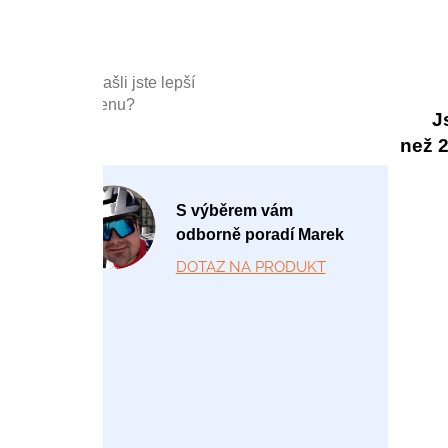
Našli jste lepší
cenu?
J
než 20
P
S výběrem vám
o
odborně poradí Marek
-
DOTAZ NA PRODUKT
P
á
1
2:
0
0
-
1