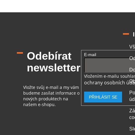
Vš
Odebírat
E-mail
Od
newsletter
Do
Vložením e-mailu souhlas
Ob
ochrany osobních úda
Vložte svůj e-mail a my vám
budeme zasílat informace o
Po
PŘIHLÁSIT SE
nových produktech na
úd
našem e-shopu.
Zá
co
Sl