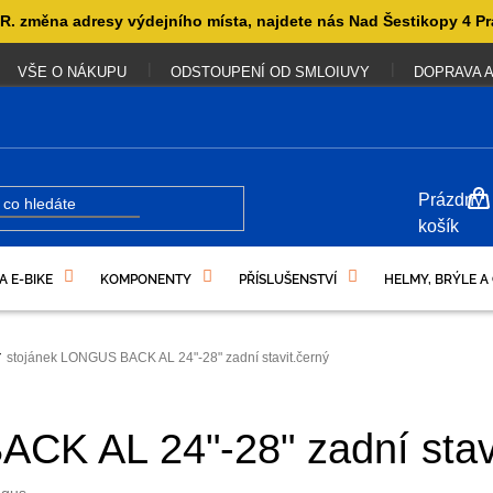
. změna adresy výdejního místa, najdete nás Nad Šestikopy 4 Pr
VŠE O NÁKUPU
ODSTOUPENÍ OD SMLOIUVY
DOPRAVA A
NÁKUP
Prázdný
KOŠÍK
košík
A E-BIKE
KOMPONENTY
PŘÍSLUŠENSTVÍ
HELMY, BRÝLE A
UKAZY
stojánek LONGUS BACK AL 24"-28" zadní stavit.černý
CK AL 24"-28" zadní stavi