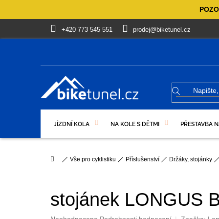
Přejít
POZOR
na
obsah
+420 773 545 551
prodej@biketunel.cz
JÍZDNÍ KOLA
NA KOLE S DĚTMI
PŘESTAVBA N
VÝPRODEJ %
OBLEČENÍ, OBUV
DÁRKOVÉ PO
Domů
Vše pro cyklistiku
Příslušenství
Držáky, stojánky
stojánek LONGUS BA
Průměrné