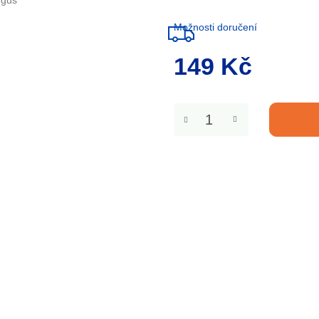
ngus
Možnosti doručení
149 Kč
Měrná
cena: