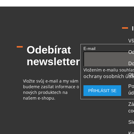
Vš
Odebírat
E-mail
Od
newsletter
Do
Vložením e-mailu souhlas
Ob
ochrany osobních úda
Vložte svůj e-mail a my vám
budeme zasílat informace o
Po
PŘIHLÁSIT SE
nových produktech na
úd
našem e-shopu.
Zá
co
Sl
Ko