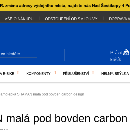
. změna adresy výdejního místa, najdete nás Nad Šestikopy 4 Pr
VŠE O NÁKUPU
ODSTOUPENÍ OD SMLOIUVY
DOPRAVA A
NÁKUP
Prázdný
KOŠÍK
košík
A E-BIKE
KOMPONENTY
PŘÍSLUŠENSTVÍ
HELMY, BRÝLE A
UKAZY
samolepka SHAMAN malá pod bovden carbon design
malá pod bovden carbon 