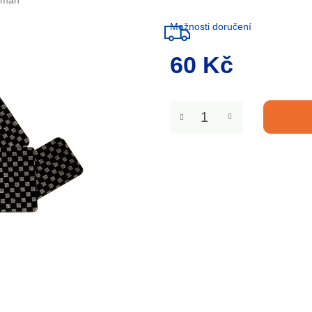
aman
Možnosti doručení
60 Kč
Měrná
cena: