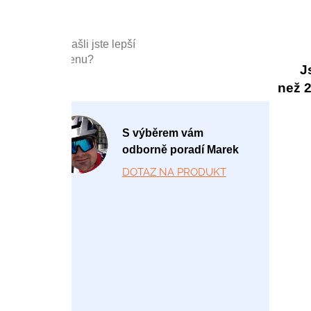
Našli jste lepší
cenu?
J
než 20
P
S výběrem vám
o
odborně poradí Marek
-
DOTAZ NA PRODUKT
P
á
1
2:
0
0
-
1
7: