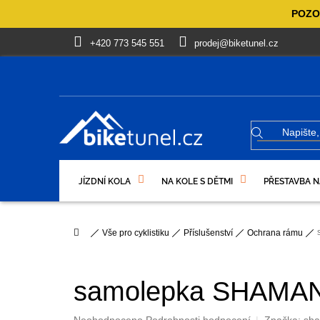
Přejít
POZOR
na
obsah
+420 773 545 551
prodej@biketunel.cz
JÍZDNÍ KOLA
NA KOLE S DĚTMI
PŘESTAVBA N
VÝPRODEJ %
OBLEČENÍ, OBUV
DÁRKOVÉ PO
Domů
Vše pro cyklistiku
Příslušenství
Ochrana rámu
samolepka SHAMAN 
Průměrné