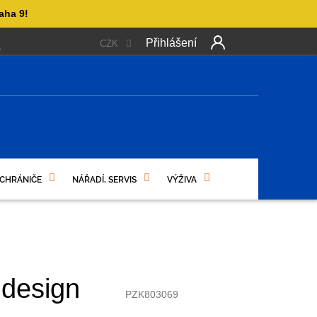
aha 9!
Přihlášení
CZK
 PLATBA
OBCHODNÍ PODMÍNKY
PODMÍNKY OCHRANY OSO
Další
produkt
NÍ
 CHRÁNIČE
NÁŘADÍ, SERVIS
VÝŽIVA
design
PZK803069