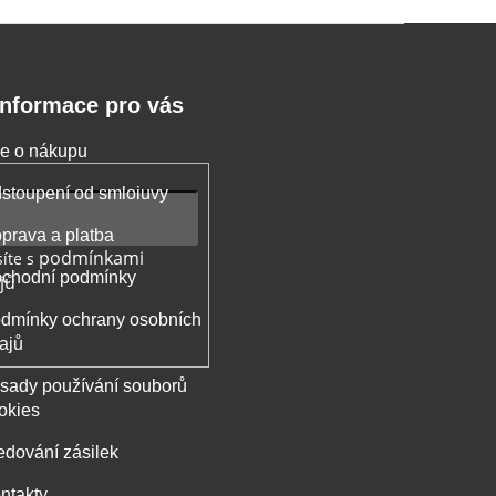
Informace pro vás
e o nákupu
stoupení od smloiuvy
prava a platba
podmínkami
íte s
chodní podmínky
jů
dmínky ochrany osobních
ajů
sady používání souborů
okies
edování zásilek
ntakty