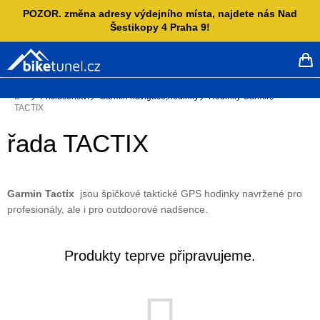
Přejít
POZOR. změna adresy výdejního místa, najdete nás Nad
na
Šestikopy 4 Praha 9!
obsah
NÁ
KO
Domů
Příslušenství
Garmin navigace,hodinky
Hodinky Garmin
TACTIX
řada TACTIX
Garmin Tactix
jsou špičkové taktické GPS hodinky navržené pro
profesionály, ale i pro outdoorové nadšence.
Produkty teprve připravujeme.