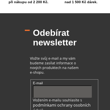
při nákupu od 2 200 Kč.
nad 1 500 Kč dárek.
Z
á
p
Odebírat
a
t
newsletter
í
Vložte svůj e-mail a my vám
budeme zasílat informace o
nových produktech na našem
e-shopu.
E-mail
Vložením e-mailu souhlasíte s
podmínkami ochrany osobních