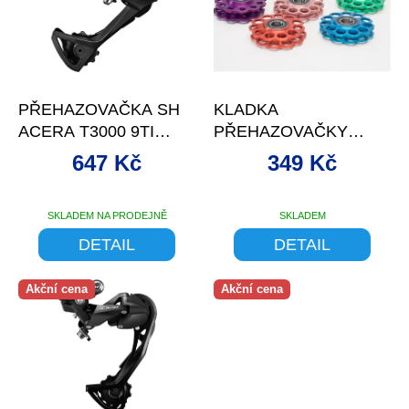
s
p
r
o
–10 %
–11 %
d
PŘEHAZOVAČKA SH
KLADKA
u
ACERA T3000 9TI
PŘEHAZOVAČKY
k
ČERNÁ
SHAMAN 11Z AL S
t
647 Kč
349 Kč
LOŽISKEM ČERVE
ů
SKLADEM NA PRODEJNĚ
SKLADEM
DETAIL
DETAIL
Akční cena
Akční cena