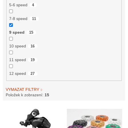
5-6 speed
4
7-8 speed
11
9 speed
15
10 speed
16
11 speed
19
12 speed
27
VYMAZAT FILTRY
Položek k zobrazení:
15
V
ý
p
i