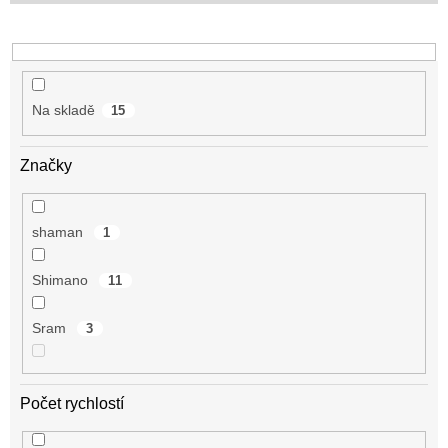
u
k
t
ů
Na skladě
15
Značky
shaman
1
Shimano
11
Sram
3
Počet rychlostí