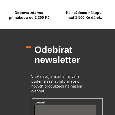
k
y
Doprava zdarma
Ke každému nákupu
v
při nákupu od 2 200 Kč.
nad 1 500 Kč dárek.
ý
p
i
Z
s
á
u
p
Odebírat
a
t
newsletter
í
Vložte svůj e-mail a my vám
budeme zasílat informace o
nových produktech na našem
e-shopu.
E-mail