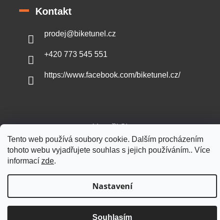
Kontakt
prodej
@
biketunel.cz
+420 773 545 551
https://www.facebook.com/biketunel.cz/
Vytvořil Shoptet
Tento web používá soubory cookie. Dalším procházením
tohoto webu vyjadřujete souhlas s jejich používáním.. Více
Copyright 2026
BikeTunel.cz
. Všechna práva vyhrazena.
informací
zde
.
Nastavení
Souhlasím