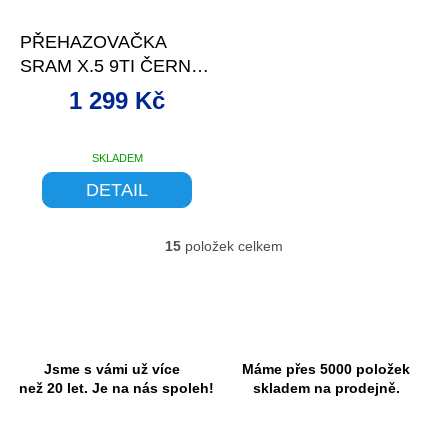
–13 %
PŘEHAZOVAČKA
SRAM X.5 9TI ČERNÁ
STŘEDNÍ VODÍTKO
1 299 Kč
SKLADEM
DETAIL
15
položek celkem
O
v
l
á
d
a
c
Jsme s vámi už více
Máme přes 5000 položek
í
než 20 let. Je na nás spoleh!
skladem na prodejně.
p
r
v