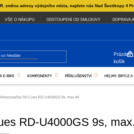
. změna adresy výdejního místa, najdete nás Nad Šestikopy 4 Pr
VŠE O NÁKUPU
ODSTOUPENÍ OD SMLOIUVY
DOPRAVA A
NÁKUP
Prázdný
KOŠÍK
košík
A E-BIKE
KOMPONENTY
PŘÍSLUŠENSTVÍ
HELMY, BRÝLE A
UKAZY
přehazovačka SH Cues RD-U4000GS 9s, max.46
ues RD-U4000GS 9s, max