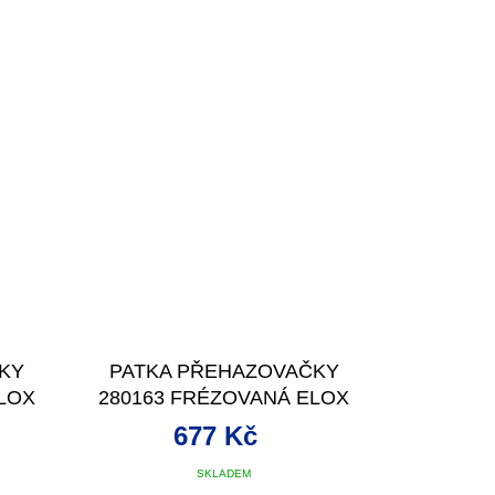
KY
PATKA PŘEHAZOVAČKY
LOX
280163 FRÉZOVANÁ ELOX
ČERNÁ
677 Kč
SKLADEM