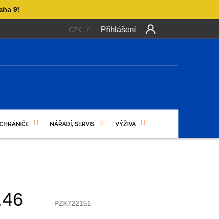
aha 9!
Přihlášení
CZK
 PLATBA
OBCHODNÍ PODMÍNKY
PODMÍNKY OCHRANY OSO
Další
produkt
NÍ
 CHRÁNIČE
NÁŘADÍ, SERVIS
VÝŽIVA
.46
PZK722151