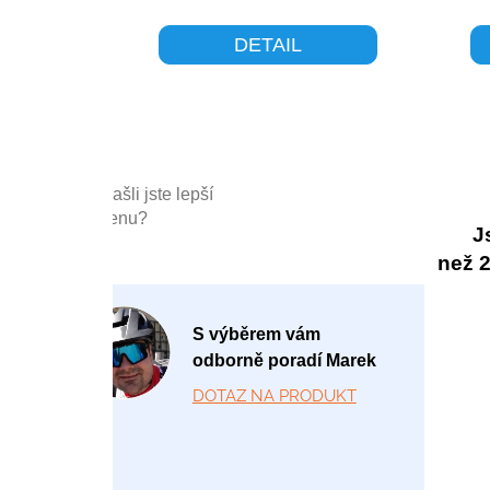
DETAIL
Našli jste lepší
cenu?
J
než 20
P
S výběrem vám
o
odborně poradí Marek
-
DOTAZ NA PRODUKT
P
á
1
2: