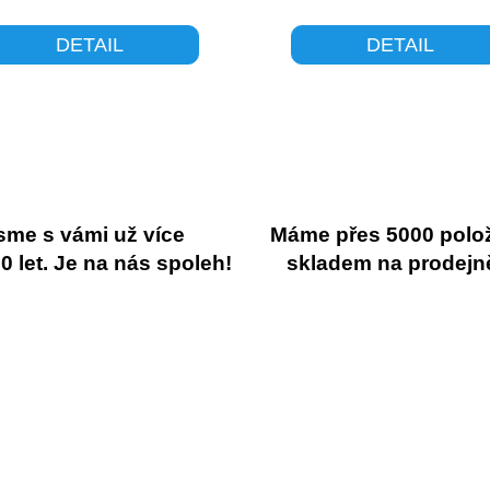
DETAIL
DETAIL
sme s vámi už více
Máme přes 5000 polo
 let. Je na nás spoleh!
skladem na prodejn