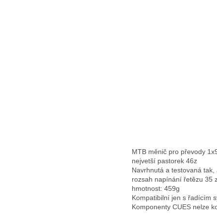
MTB měnič pro převody 1x9
nejvetší pastorek 46z
Navrhnutá a testovaná tak, 
rozsah napínání řetězu 35 
hmotnost: 459g
Kompatibilní jen s řadící
Komponenty CUES nelze ko