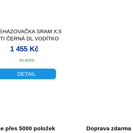
EHAZOVAČKA SRAM X.5
0TI ČERNÁ DL.VODÍTKO
1 455 Kč
SKLADEM
DETAIL
O
v
l
á
d
a
c
 přes 5000 položek
Doprava zdarma
í