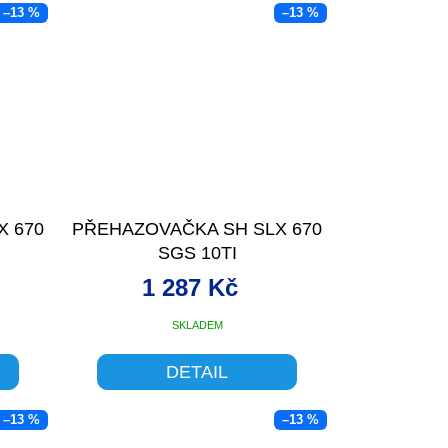
–13 %
–13 %
X 670
PŘEHAZOVAČKA SH SLX 670
SGS 10TI
1 287 Kč
SKLADEM
DETAIL
–13 %
–13 %