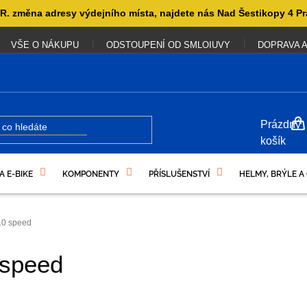
. změna adresy výdejního místa, najdete nás Nad Šestikopy 4 Pr
VŠE O NÁKUPU
ODSTOUPENÍ OD SMLOIUVY
DOPRAVA A
NÁKUP
Prázdný
KOŠÍK
košík
A E-BIKE
KOMPONENTY
PŘÍSLUŠENSTVÍ
HELMY, BRÝLE A
UKAZY
10 speed
 speed