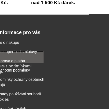
 Kč.
nad 1 500 Kč dárek.
Informace pro vás
e o nákupu
stoupení od smloiuvy
prava a platba
podmínkami
íte s
chodní podmínky
jů
dmínky ochrany osobních
ajů
sady používání souborů
okies
edování zásilek