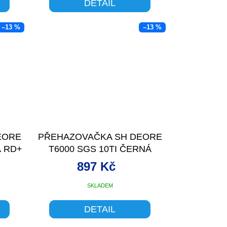
DETAIL
–13 %
–13 %
EORE
PŘEHAZOVAČKA SH DEORE
Á RD+
T6000 SGS 10TI ČERNÁ
897 Kč
SKLADEM
DETAIL