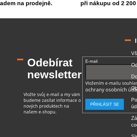
p
ladem na prodejně.
při nákupu od 2 200
r
v
k
y
v
ý
p
i
Vš
s
Odebírat
u
E-mail
Od
newsletter
Do
Vložením e-mailu souhlas
Ob
ochrany osobních úda
Vložte svůj e-mail a my vám
budeme zasílat informace o
Po
PŘIHLÁSIT SE
nových produktech na
úd
našem e-shopu.
Zá
co
Sl