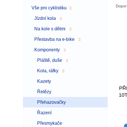
a
a
Dopor
Vše pro cyklistiku
n
z
n
e
Jízdní kola
í
V
n
p
Na kole s dětmi
ý
í
a
p
p
Přestavba na e-bike
n
i
r
e
s
o
Komponenty
l
p
d
Pláště, duše
r
u
o
k
Kola, ráfky
d
t
u
ů
Kazety
k
PŘ
Řetězy
t
10
ů
Přehazovačky
Řazení
Přesmykače