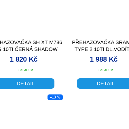
HAZOVAČKA SH XT M786
PŘEHAZOVAČKA SRA
S 10TI ČERNÁ SHADOW
TYPE 2 10TI DL.VODÍ
STŘ.V
ČERNÁ
1 820 Kč
1 988 Kč
SKLADEM
SKLADEM
DETAIL
DETAIL
–13 %