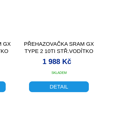
M GX
PŘEHAZOVAČKA SRAM GX
TKO
TYPE 2 10TI STŘ.VODÍTKO
ČERNÁ
1 988 Kč
SKLADEM
DETAIL