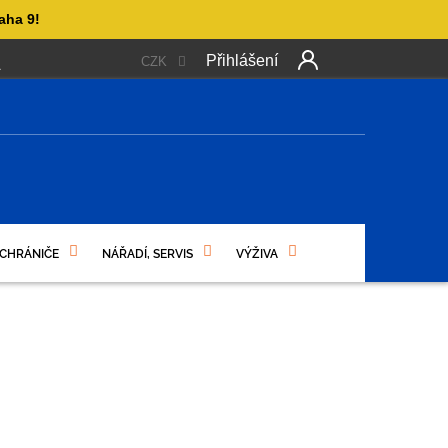
aha 9!
Přihlášení
CZK
 PLATBA
OBCHODNÍ PODMÍNKY
PODMÍNKY OCHRANY OSO
NÍ
 CHRÁNIČE
NÁŘADÍ, SERVIS
VÝŽIVA