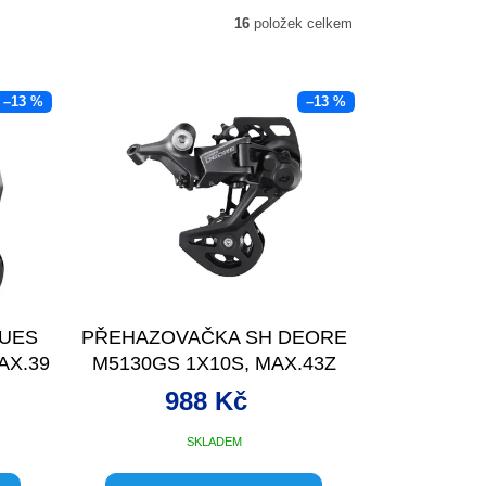
16
položek celkem
–13 %
–13 %
CUES
PŘEHAZOVAČKA SH DEORE
AX.39
M5130GS 1X10S, MAX.43Z
988 Kč
SKLADEM