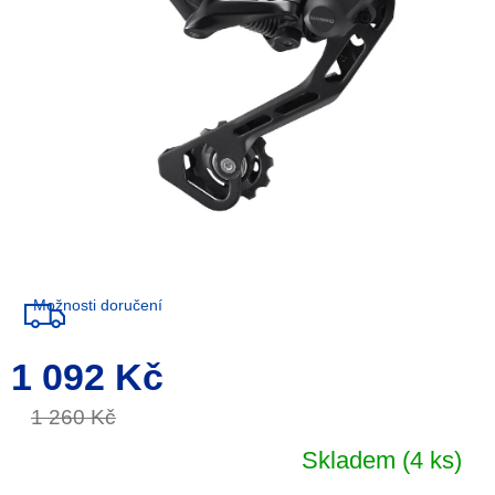
Možnosti doručení
1 092 Kč
Měrná
cena:
1 260 Kč
Skladem
(4 ks)