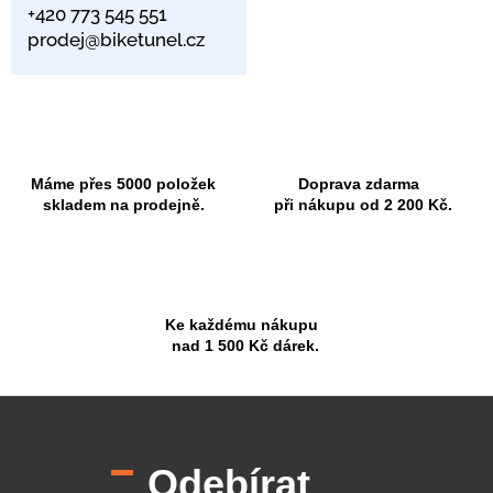
+420 773 545 551
prodej@biketunel.cz
Máme přes 5000 položek
Doprava zdarma
skladem na prodejně.
při nákupu od 2 200 Kč.
Ke každému nákupu
nad 1 500 Kč dárek.
Z
á
p
Odebírat
a