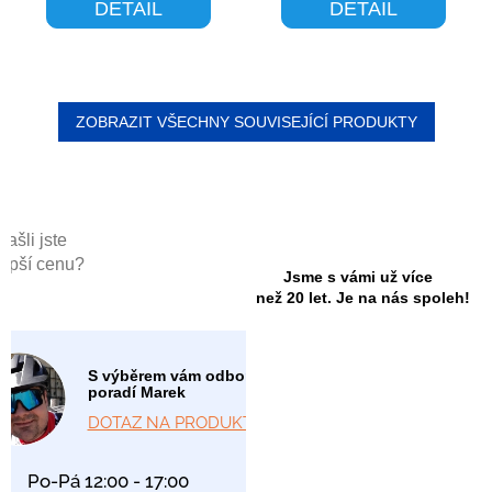
DETAIL
DETAIL
ZOBRAZIT VŠECHNY SOUVISEJÍCÍ PRODUKTY
Našli jste
lepší cenu?
Jsme s vámi už více
než 20 let. Je na nás spoleh!
S výběrem vám odborně
poradí Marek
DOTAZ NA PRODUKT
Po-Pá 12:00 - 17:00