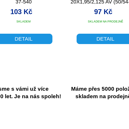
37-540
20X1,95/2,125 AV (50/54
103 Kč
97 Kč
SKLADEM
SKLADEM NA PRODEJNĚ
DETAIL
DETAIL
sme s vámi už více
Máme přes 5000 polo
 let. Je na nás spoleh!
skladem na prodejn