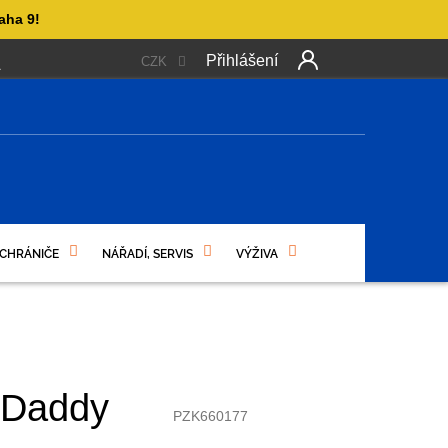
aha 9!
Přihlášení
CZK
 PLATBA
OBCHODNÍ PODMÍNKY
PODMÍNKY OCHRANY OSO
Další
produkt
NÍ
 CHRÁNIČE
NÁŘADÍ, SERVIS
VÝŽIVA
 Daddy
PZK660177