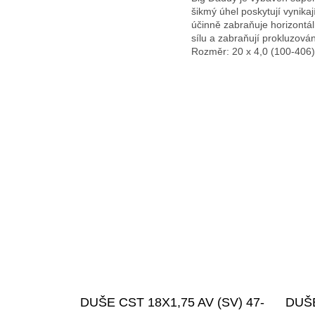
šikmý úhel poskytují vynik
účinně zabraňuje horizontáln
sílu a zabraňují prokluzová
Rozměr: 20 x 4,0 (100-406)
DUŠE CST 18X1,75 AV (SV) 47-
DUŠE