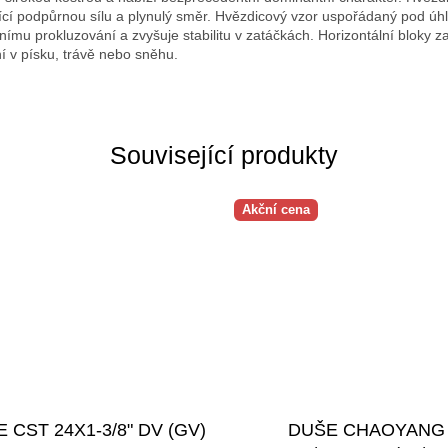
ající podpůrnou sílu a plynulý směr. Hvězdicový vzor uspořádaný pod ú
ímu prokluzování a zvyšuje stabilitu v zatáčkách. Horizontální bloky zaj
ní v písku, trávě nebo sněhu.
Související produkty
Akční cena
 CST 24X1-3/8" DV (GV)
DUŠE CHAOYANG