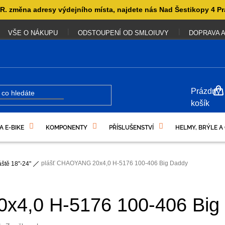
. změna adresy výdejního místa, najdete nás Nad Šestikopy 4 Pr
VŠE O NÁKUPU
ODSTOUPENÍ OD SMLOIUVY
DOPRAVA A
NÁKUP
Prázdný
KOŠÍK
košík
A E-BIKE
KOMPONENTY
PŘÍSLUŠENSTVÍ
HELMY, BRÝLE A
UKAZY
plášť CHAOYANG 20x4,0 H-5176 100-406 Big Daddy
áště 18"-24"
x4,0 H-5176 100-406 Big