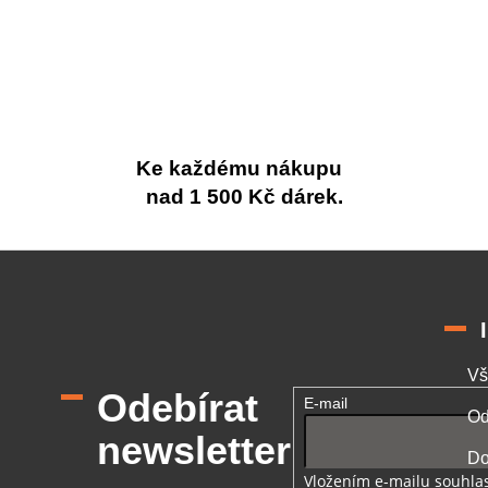
Ke každému nákupu
nad 1 500 Kč dárek.
Vš
Odebírat
E-mail
Od
newsletter
Do
Vložením e-mailu souhlas