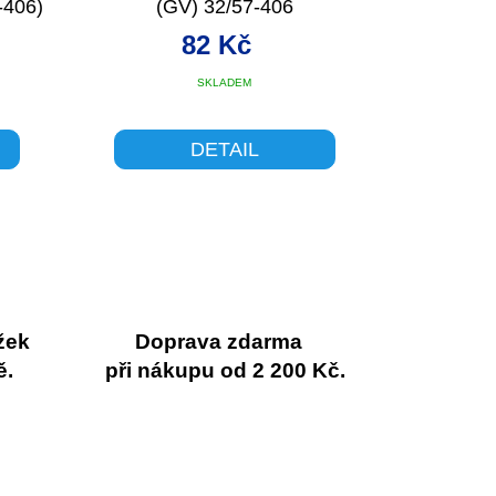
-406)
(GV) 32/57-406
82 Kč
SKLADEM
DETAIL
žek
Doprava zdarma
ě.
při nákupu od 2 200 Kč.