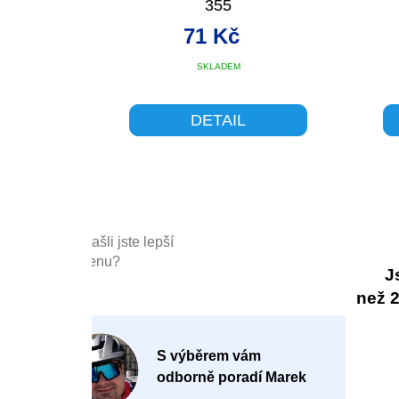
355
71 Kč
SKLADEM
DETAIL
Našli jste lepší
cenu?
J
než 20
P
S výběrem vám
o
odborně poradí Marek
-