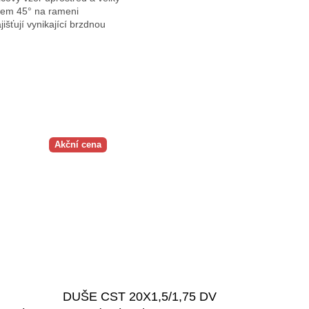
hlem 45° na rameni
išťují vynikající brzdnou
Akční cena
DUŠE CST 20X1,5/1,75 DV