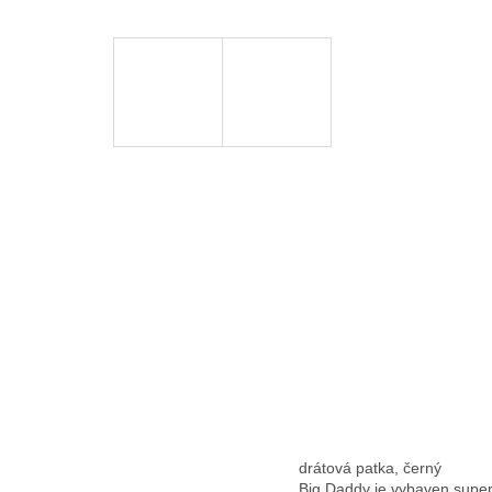
drátová patka, černý
Big Daddy je vybaven super