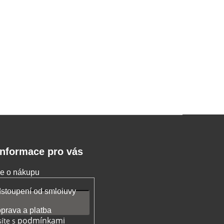
Informace pro vás
e o nákupu
stoupení od smloiuvy
prava a platba
podmínkami
íte s