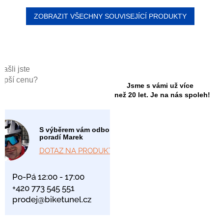
ZOBRAZIT VŠECHNY SOUVISEJÍCÍ PRODUKTY
Našli jste
lepší cenu?
Jsme s vámi už více
než 20 let. Je na nás spoleh!
S výběrem vám odborně
poradí Marek
DOTAZ NA PRODUKT
Po-Pá 12:00 - 17:00
+420 773 545 551
prodej@biketunel.cz