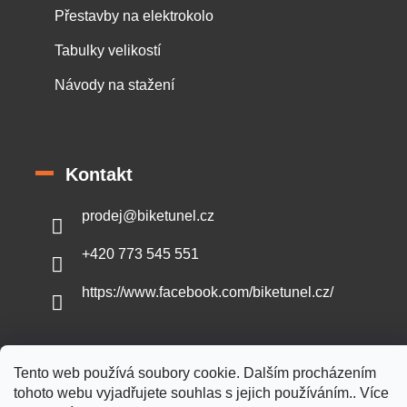
Přestavby na elektrokolo
Tabulky velikostí
Návody na stažení
Kontakt
prodej
@
biketunel.cz
+420 773 545 551
https://www.facebook.com/biketunel.cz/
Tento web používá soubory cookie. Dalším procházením
Vytvořil Shoptet
tohoto webu vyjadřujete souhlas s jejich používáním.. Více