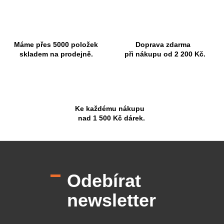
Máme přes 5000 položek
Doprava zdarma
skladem na prodejně.
při nákupu od 2 200 Kč.
Ke každému nákupu
nad 1 500 Kč dárek.
Z
á
p
Odebírat
a
t
newsletter
í