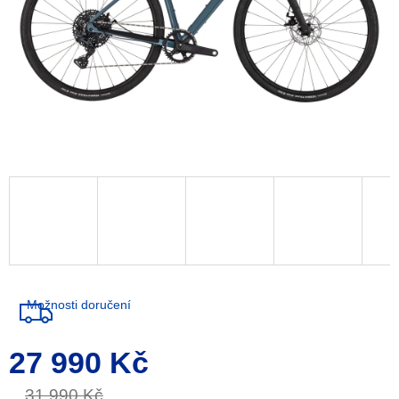
Možnosti doručení
27 990 Kč
Měrná
cena:
31 990 Kč