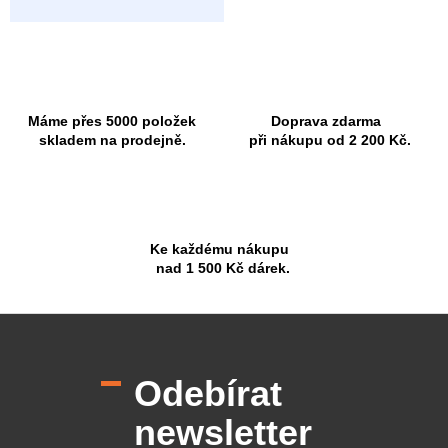
Máme přes 5000 položek
Doprava zdarma
skladem na prodejně.
při nákupu od 2 200 Kč.
Ke každému nákupu
nad 1 500 Kč dárek.
Z
á
p
Odebírat
a
t
newsletter
í