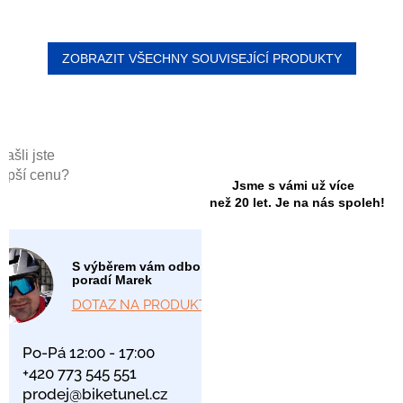
ZOBRAZIT VŠECHNY SOUVISEJÍCÍ PRODUKTY
Našli jste
lepší cenu?
Jsme s vámi už více
než 20 let. Je na nás spoleh!
S výběrem vám odborně
poradí Marek
DOTAZ NA PRODUKT
Po-Pá 12:00 - 17:00
+420 773 545 551
prodej@biketunel.cz