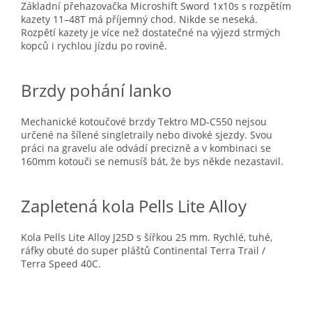
Základní přehazovačka Microshift Sword 1x10s s rozpětím
kazety 11–48T má příjemný chod. Nikde se neseká.
Rozpětí kazety je více než dostatečné na výjezd strmých
kopců i rychlou jízdu po rovině.
Brzdy pohání lanko
Mechanické kotoučové brzdy Tektro MD-C550 nejsou
určené na šílené singletraily nebo divoké sjezdy. Svou
práci na gravelu ale odvádí precizně a v kombinaci se
160mm kotouči se nemusíš bát, že bys někde nezastavil.
Zapletená kola Pells Lite Alloy
Kola Pells Lite Alloy J25D s šířkou 25 mm. Rychlé, tuhé,
ráfky obuté do super pláštů Continental Terra Trail /
Terra Speed 40C.