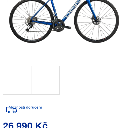
Možnosti doručení
26 990 Kč
Měrná