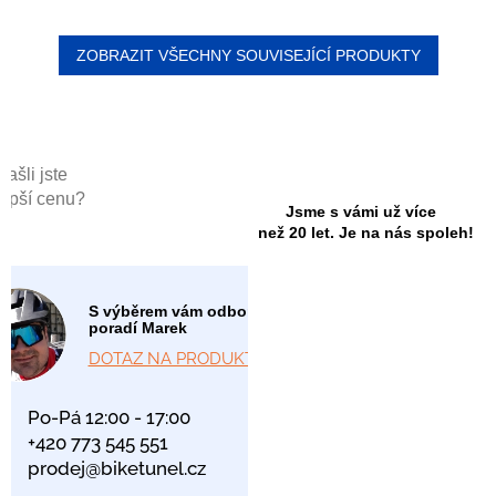
ZOBRAZIT VŠECHNY SOUVISEJÍCÍ PRODUKTY
Našli jste
lepší cenu?
Jsme s vámi už více
než 20 let. Je na nás spoleh!
S výběrem vám odborně
poradí Marek
DOTAZ NA PRODUKT
Po-Pá 12:00 - 17:00
+420 773 545 551
prodej@biketunel.cz