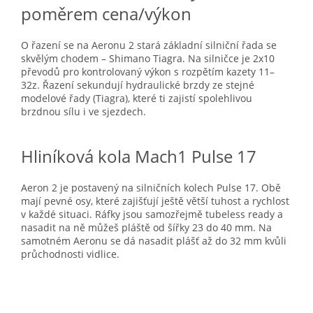
poměrem cena/výkon
O řazení se na Aeronu 2 stará základní silniční řada se
skvělým chodem – Shimano Tiagra. Na silničce je 2x10
převodů pro kontrolovaný výkon s rozpětím kazety 11–
32z. Řazení sekundují hydraulické brzdy ze stejné
modelové řady (Tiagra), které ti zajistí spolehlivou
brzdnou sílu i ve sjezdech.
Hliníková kola Mach1 Pulse 17
Aeron 2 je postavený na silničních kolech Pulse 17. Obě
mají pevné osy, které zajišťují ještě větší tuhost a rychlost
v každé situaci. Ráfky jsou samozřejmě tubeless ready a
nasadit na ně můžeš pláště od šířky 23 do 40 mm. Na
samotném Aeronu se dá nasadit plášť až do 32 mm kvůli
průchodnosti vidlice.