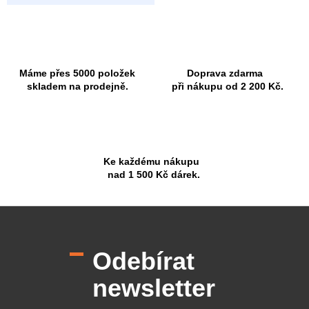
Máme přes 5000 položek
Doprava zdarma
skladem na prodejně.
při nákupu od 2 200 Kč.
Ke každému nákupu
nad 1 500 Kč dárek.
Z
á
p
Odebírat
a
t
newsletter
í