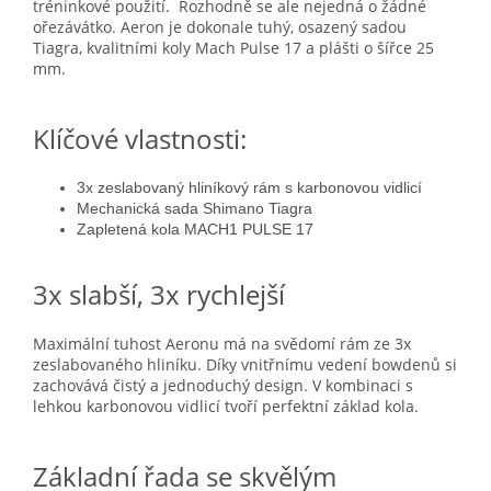
tréninkové použití. Rozhodně se ale nejedná o žádné
ořezávátko. Aeron je dokonale tuhý, osazený sadou
Tiagra, kvalitními koly Mach Pulse 17 a plášti o šířce 25
mm.
Klíčové vlastnosti:
3x zeslabovaný hliníkový rám s karbonovou vidlicí
Mechanická sada Shimano Tiagra
Zapletená kola MACH1 PULSE 17
3x slabší, 3x rychlejší
Maximální tuhost Aeronu má na svědomí rám ze 3x
zeslabovaného hliníku. Díky vnitřnímu vedení bowdenů si
zachovává čistý a jednoduchý design. V kombinaci s
lehkou karbonovou vidlicí tvoří perfektní základ kola.
Základní řada se skvělým