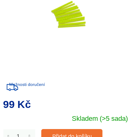
Možnosti doručení
99 Kč
Měrná
cena:
Skladem
(>5 sada)
Přidat do košíku