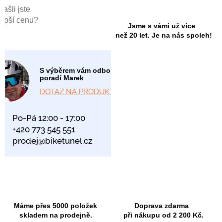
Našli jste
lepší cenu?
Jsme s vámi už více
než 20 let. Je na nás spoleh!
S výběrem vám odborně
poradí Marek
DOTAZ NA PRODUKT
Po-Pá 12:00 - 17:00
+420 773 545 551
prodej@biketunel.cz
Máme přes 5000 položek
Doprava zdarma
skladem na prodejně.
při nákupu od 2 200 Kč.