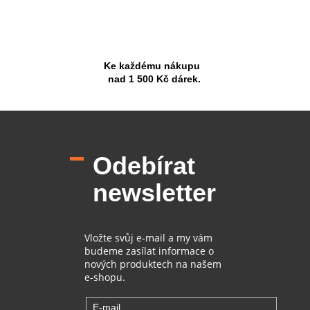
Ke každému nákupu
nad 1 500 Kč dárek.
Z
á
p
Odebírat
a
t
newsletter
í
Vložte svůj e-mail a my vám
budeme zasílat informace o
nových produktech na našem
e-shopu.
E-mail