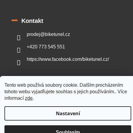
Kontakt
prodej
@
biketunel.cz
+420 773 545 551
https://www.facebook.com/biketunel.cz/
Tento web používá soubory cookie. Dalším procházením
Vytvořil Shoptet
tohoto webu vyjadřujete souhlas s jejich používáním.. Více
informací
zde
.
Copyright 2026
BikeTunel.cz
. Všechna práva vyhrazena.
Nastavení
Souhlasím