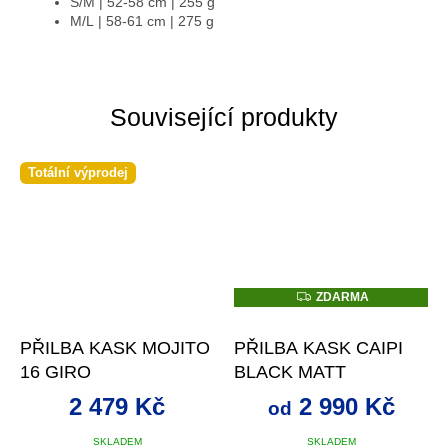
S/M | 52-58 cm | 255 g
M/L | 58-61 cm | 275 g
Související produkty
Totální výprodej
Z
ZDARMA
D
A
R
PŘILBA KASK MOJITO
PŘILBA KASK CAIPI
M
A
16 GIRO
BLACK MATT
2 479 Kč
2 990 Kč
od
SKLADEM
SKLADEM