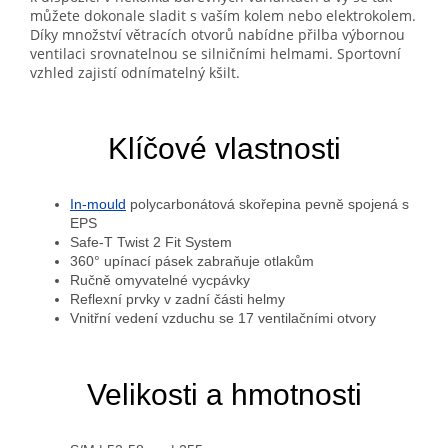
můžete dokonale sladit s vaším kolem nebo elektrokolem.
Díky množství větracích otvorů nabídne přilba výbornou
ventilaci srovnatelnou se silničními helmami. Sportovní
vzhled zajistí odnímatelný kšilt.
Klíčové vlastnosti
In-mould
polycarbonátová skořepina pevně spojená s
EPS
Safe-T Twist 2 Fit System
360° upínací pásek zabraňuje otlakům
Ručně omyvatelné vycpávky
Reflexní prvky v zadní části helmy
Vnitřní vedení vzduchu se 17 ventilačními otvory
Velikosti a hmotnosti