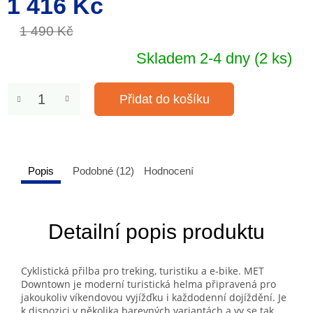
1 416 Kč
cena:
1 490 Kč
Skladem 2-4 dny
(2 ks)
Přidat do košíku
Popis
Podobné (12)
Hodnocení
Detailní popis produktu
Cyklistická přilba pro treking, turistiku a e-bike. MET
Downtown je moderní turistická helma připravená pro
jakoukoliv víkendovou vyjížďku i každodenní dojíždění. Je
k dispozici v několika barevných variantách a vy se tak