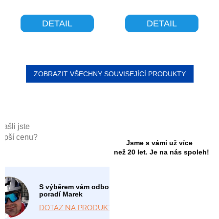
DETAIL
DETAIL
ZOBRAZIT VŠECHNY SOUVISEJÍCÍ PRODUKTY
Našli jste
lepší cenu?
Jsme s vámi už více
než 20 let. Je na nás spoleh!
S výběrem vám odborně
poradí Marek
DOTAZ NA PRODUKT