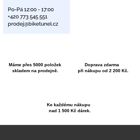
Po-Pá 12:00 - 17:00
+420 773 545 551
prodej@biketunel.cz
Máme přes 5000 položek
Doprava zdarma
skladem na prodejně.
při nákupu od 2 200 Kč.
Ke každému nákupu
nad 1 500 Kč dárek.
Z
á