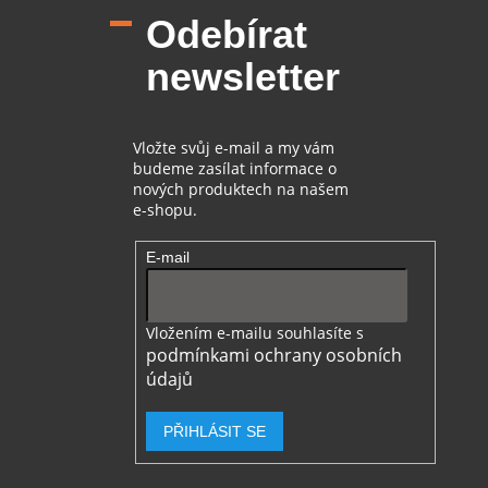
p
Odebírat
a
t
newsletter
í
Vložte svůj e-mail a my vám
budeme zasílat informace o
nových produktech na našem
e-shopu.
E-mail
Vložením e-mailu souhlasíte s
podmínkami ochrany osobních
údajů
PŘIHLÁSIT SE