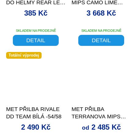
A
DO HELMY REAR LED
MIPS CAMO LIME
LIGHT
ZELENÁ
385 Kč
3 668 Kč
SKLADEM NA PRODEJNĚ
SKLADEM NA PRODEJNĚ
DETAIL
DETAIL
Totální výprodej
–32 %
až
–28 %
MET PŘILBA RIVALE
MET PŘILBA
DD TEAM BÍLÁ -54/58
TERRANOVA MIPS
ŠEDÁ/LIME
2 490 Kč
2 485 Kč
od