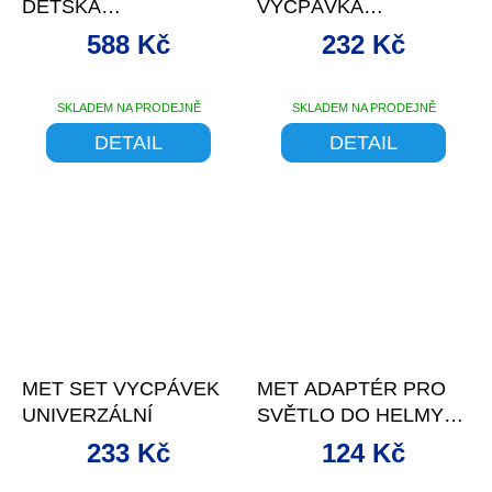
DĚTSKÁ
VYCPÁVKA
RAKETA/MODRÁ
UNIVERZÁLNÍ
588 Kč
232 Kč
SKLADEM NA PRODEJNĚ
SKLADEM NA PRODEJNĚ
DETAIL
DETAIL
–4 %
–4 %
MET SET VYCPÁVEK
MET ADAPTÉR PRO
UNIVERZÁLNÍ
SVĚTLO DO HELMY
USB LED LIGHT V1
233 Kč
124 Kč