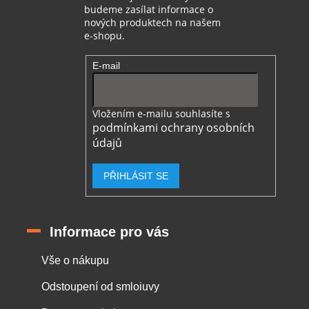
p
budeme zasílat informace o
i
nových produktech na našem
s
e-shopu.
u
E-mail
Vložením e-mailu souhlasíte s
podmínkami ochrany osobních
údajů
PŘIHLÁSIT SE
Informace pro vás
Vše o nákupu
Odstoupení od smloiuvy