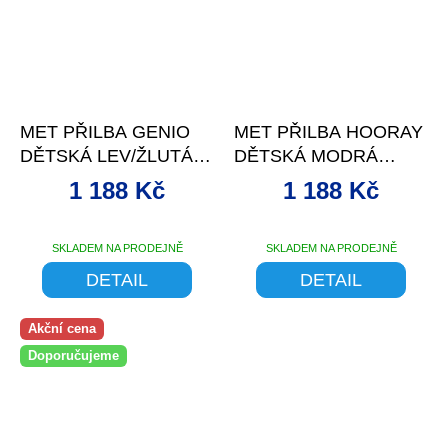
–4 %
–4 %
MET PŘILBA GENIO
MET PŘILBA HOORAY
DĚTSKÁ LEV/ŽLUTÁ
DĚTSKÁ MODRÁ
-52/57
PŘÍŠERKY
1 188 Kč
1 188 Kč
SKLADEM NA PRODEJNĚ
SKLADEM NA PRODEJNĚ
DETAIL
DETAIL
Akční cena
Doporučujeme