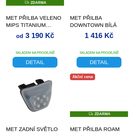
r
t
Z
ZDARMA
D
o
až
–15 %
–4 %
ů
A
d
R
MET PŘILBA VELENO
MET PŘILBA
M
u
A
MIPS TITANIUM
DOWNTOWN BÍLÁ
k
METALICKÁ
t
3 190 Kč
1 416 Kč
od
ů
SKLADEM NA PRODEJNĚ
SKLADEM NA PRODEJNĚ
DETAIL
DETAIL
Akční cena
Z
ZDARMA
D
–4 %
–26 %
A
R
MET ZADNÍ SVĚTLO
MET PŘILBA ROAM
M