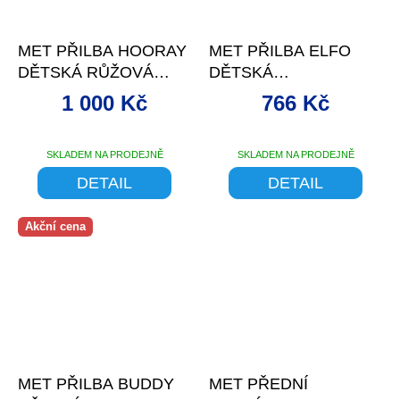
–20 %
–38 %
MET PŘILBA HOORAY
MET PŘILBA ELFO
DĚTSKÁ RŮŽOVÁ
DĚTSKÁ
VELRYBA
KOČKA/FIALOVÁ
1 000 Kč
766 Kč
-46/53
SKLADEM NA PRODEJNĚ
SKLADEM NA PRODEJNĚ
DETAIL
DETAIL
Akční cena
–30 %
–5 %
MET PŘILBA BUDDY
MET PŘEDNÍ