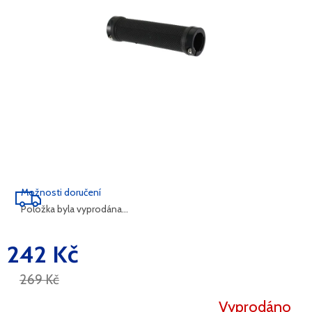
Možnosti doručení
Položka byla vyprodána…
242 Kč
Měrná
cena:
269 Kč
Vyprodáno