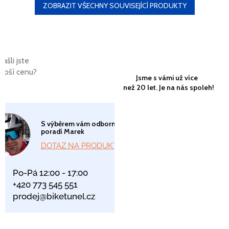
ZOBRAZIT VŠECHNY SOUVISEJÍCÍ PRODUKTY
Našli jste
lepší cenu?
Jsme s vámi už více
než 20 let. Je na nás spoleh!
S výběrem vám odborně
poradí Marek
DOTAZ NA PRODUKT
Po-Pá 12:00 - 17:00
+420 773 545 551
prodej@biketunel.cz