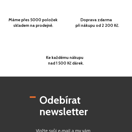
Máme přes 5000 položek
Doprava zdarma
skladem na prodejně.
při nákupu od 2 200 Kč.
Ke každému nákupu
nad 1 500 Kč dárek.
Z
á
p
Odebírat
a
t
newsletter
í
Vložte svůj e-mail a my vám