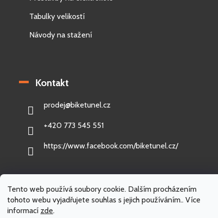
Tabulky velikostí
Návody na stažení
Kontakt
prodej
@
biketunel.cz
+420 773 545 551
https://www.facebook.com/biketunel.cz/
Tento web používá soubory cookie. Dalším procházením
Vytvořil Shoptet
tohoto webu vyjadřujete souhlas s jejich používáním.. Více
informací
zde
.