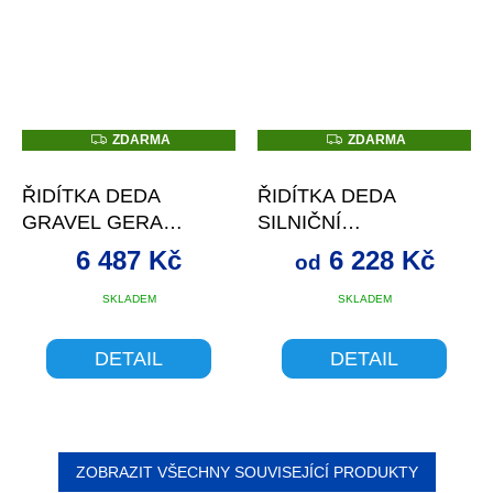
Z
Z
ZDARMA
ZDARMA
D
D
A
A
R
R
ŘIDÍTKA DEDA
ŘIDÍTKA DEDA
M
M
A
A
GRAVEL GERA
SILNIČNÍ
CARBON
SUPERLEGGERA
6 487 Kč
6 228 Kč
od
TEAM 440MM
SKLADEM
SKLADEM
DETAIL
DETAIL
ZOBRAZIT VŠECHNY SOUVISEJÍCÍ PRODUKTY