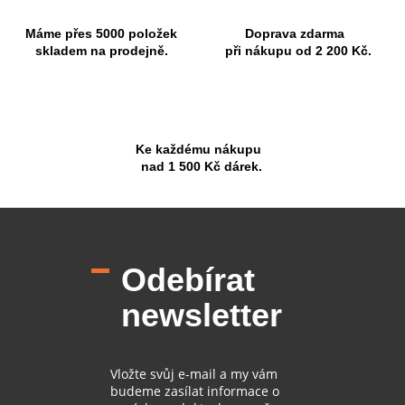
Máme přes 5000 položek
Doprava zdarma
skladem na prodejně.
při nákupu od 2 200 Kč.
Ke každému nákupu
nad 1 500 Kč dárek.
Z
á
p
Odebírat
a
t
newsletter
í
Vložte svůj e-mail a my vám
budeme zasílat informace o