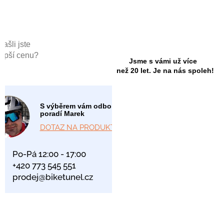
Našli jste
lepší cenu?
Jsme s vámi už více
než 20 let. Je na nás spoleh!
S výběrem vám odborně
poradí Marek
DOTAZ NA PRODUKT
Po-Pá 12:00 - 17:00
+420 773 545 551
prodej@biketunel.cz