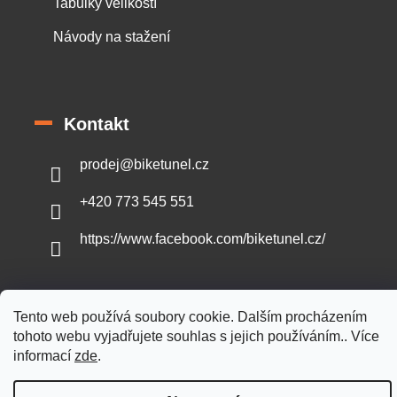
Tabulky velikostí
Návody na stažení
Kontakt
prodej
@
biketunel.cz
+420 773 545 551
https://www.facebook.com/biketunel.cz/
Tento web používá soubory cookie. Dalším procházením
Vytvořil Shoptet
tohoto webu vyjadřujete souhlas s jejich používáním.. Více
informací
zde
.
Copyright 2026
BikeTunel.cz
. Všechna práva vyhrazena.