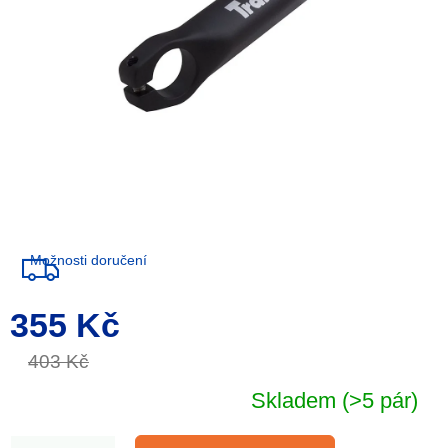
Možnosti doručení
355 Kč
Měrná
cena:
403 Kč
Skladem
(>5 pár)