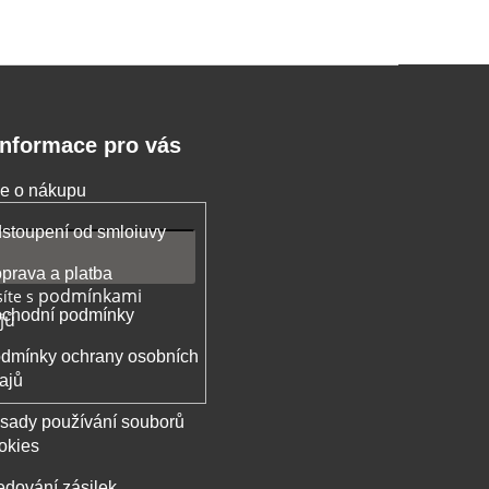
Informace pro vás
e o nákupu
stoupení od smloiuvy
prava a platba
podmínkami
íte s
chodní podmínky
jů
dmínky ochrany osobních
ajů
sady používání souborů
okies
edování zásilek