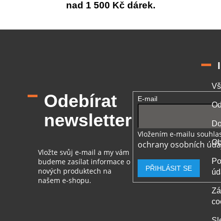
nad 1 500 Kč dárek.
Vš
Odebírat
E-mail
Od
newsletter
Do
Vložením e-mailu souhlas
Ob
ochrany osobních úda
Vložte svůj e-mail a my vám
budeme zasílat informace o
Po
PŘIHLÁSIT SE
nových produktech na
úd
našem e-shopu.
Zá
co
Sl