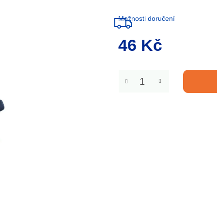
Možnosti doručení
46 Kč
Měrná
cena: