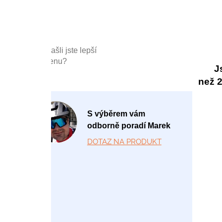
Našli jste lepší
cenu?
J
než 20
P
S výběrem vám
o
odborně poradí Marek
-
DOTAZ NA PRODUKT
P
á
1
2:
0
0
-