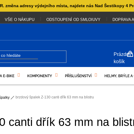
. změna adresy výdejního místa, najdete nás Nad Šestikopy 4 Pr
VŠE O NÁKUPU
ODSTOUPENÍ OD SMLOIUVY
DOPRAVA A
NÁKUP
Prázdný
KOŠÍK
košík
A E-BIKE
KOMPONENTY
PŘÍSLUŠENSTVÍ
HELMY, BRÝLE A
UKAZY
brzdový špalek Z-130 canti dřík 63 mm na blistru
špalky
 canti dřík 63 mm na blist