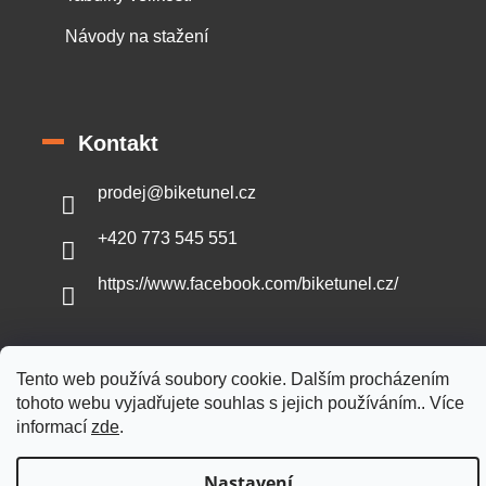
Návody na stažení
Kontakt
prodej
@
biketunel.cz
+420 773 545 551
https://www.facebook.com/biketunel.cz/
Tento web používá soubory cookie. Dalším procházením
Vytvořil Shoptet
tohoto webu vyjadřujete souhlas s jejich používáním.. Více
informací
zde
.
Copyright 2026
BikeTunel.cz
. Všechna práva vyhrazena.
Nastavení