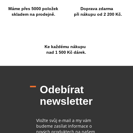
Máme přes 5000 položek
Doprava zdarma
skladem na prodejně.
při nákupu od 2 200 Kč.
Ke každému nákupu
nad 1 500 Kč dárek.
Z
á
p
Odebírat
a
t
newsletter
í
Vložte svůj e-mail a my vám
budeme zasílat informace o
nových produktech na našem