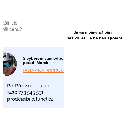
Našli jste
lepší cenu?
Jsme s vámi už více
než 20 let. Je na nás spoleh!
S výběrem vám odborně
poradí Marek
DOTAZ NA PRODUKT
Po-Pá 12:00 - 17:00
+420 773 545 551
prodej@biketunel.cz