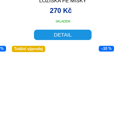
LOŽISKA FE MISKY
270 Kč
SKLADEM
DETAIL
 %
–10 %
Totální výprodej