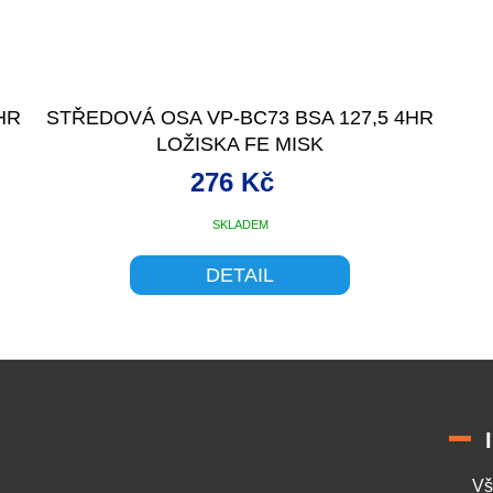
HR
STŘEDOVÁ OSA VP-BC73 BSA 127,5 4HR
LOŽISKA FE MISK
276 Kč
SKLADEM
DETAIL
O
v
l
á
d
a
c
í
Vš