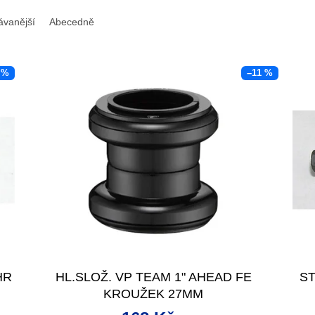
ávanější
Abecedně
 %
–11 %
HR
HL.SLOŽ. VP TEAM 1" AHEAD FE
ST
KROUŽEK 27MM