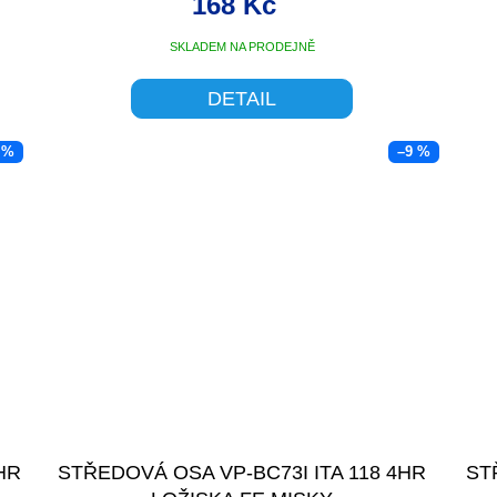
168 Kč
SKLADEM NA PRODEJNĚ
DETAIL
 %
–9 %
HR
STŘEDOVÁ OSA VP-BC73I ITA 118 4HR
ST