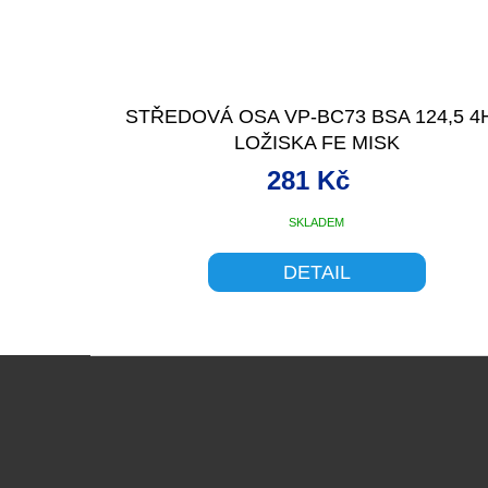
STŘEDOVÁ OSA VP-BC73 BSA 124,5 4
LOŽISKA FE MISK
281 Kč
SKLADEM
DETAIL
Z
á
p
a
t
í