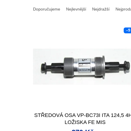
Ř
a
Doporučujeme
Nejlevnější
Nejdražší
Nejprod
z
e
V
n
–9
ý
í
p
p
i
r
s
o
p
d
r
u
o
k
d
t
u
ů
k
t
ů
STŘEDOVÁ OSA VP-BC73I ITA 124,5 4
LOŽISKA FE MIS