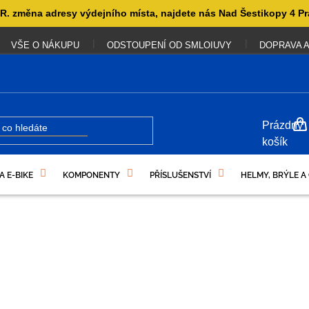
. změna adresy výdejního místa, najdete nás Nad Šestikopy 4 Pr
VŠE O NÁKUPU
ODSTOUPENÍ OD SMLOIUVY
DOPRAVA A
NÁKUP
Prázdný
KOŠÍK
košík
A E-BIKE
KOMPONENTY
PŘÍSLUŠENSTVÍ
HELMY, BRÝLE A
UKAZY