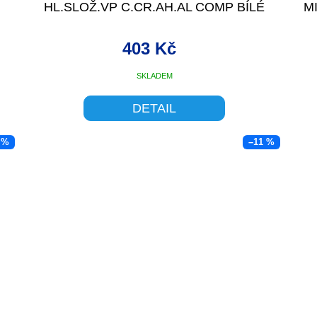
HL.SLOŽ.VP C.CR.AH.AL COMP BÍLÉ
M
403 Kč
SKLADEM
DETAIL
 %
–11 %