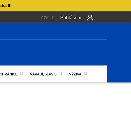
aha 9!
Přihlášení
CZK
 PLATBA
OBCHODNÍ PODMÍNKY
PODMÍNKY OCHRANY OSO
NÍ
 CHRÁNIČE
NÁŘADÍ, SERVIS
VÝŽIVA