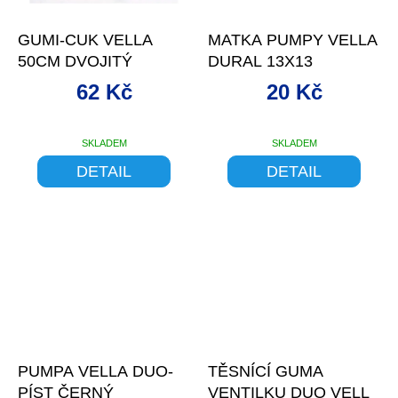
GUMI-CUK VELLA
MATKA PUMPY VELLA
50CM DVOJITÝ
DURAL 13X13
62 Kč
20 Kč
SKLADEM
SKLADEM
Průměrné
hodnocení
DETAIL
DETAIL
produktu
je
5,0
z
5
hvězdiček.
–10 %
PUMPA VELLA DUO-
TĚSNÍCÍ GUMA
PÍST ČERNÝ
VENTILKU DUO VELL