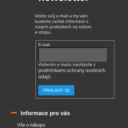
y
v
ý
Vložte svůj e-mail a my vám
p
budeme zasílat informace o
i
nových produktech na našem
s
e-shopu.
u
E-mail
Vložením e-mailu souhlasíte s
podmínkami ochrany osobních
údajů
PŘIHLÁSIT SE
Informace pro vás
Vše o nákupu