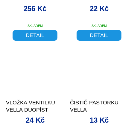
256 Kč
22 Kč
SKLADEM
SKLADEM
Průměrné
hodnocení
DETAIL
DETAIL
produktu
je
5,0
z
5
hvězdiček.
VLOŽKA VENTILKU
ČISTIČ PASTORKU
VELLA DUOPÍST
VELLA
24 Kč
13 Kč