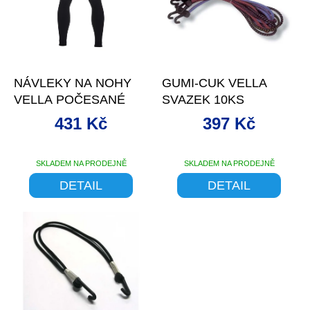
d
s
u
p
k
r
t
o
–10 %
–11 %
ů
d
NÁVLEKY NA NOHY
GUMI-CUK VELLA
u
VELLA POČESANÉ
SVAZEK 10KS
k
t
431 Kč
397 Kč
ů
SKLADEM NA PRODEJNĚ
SKLADEM NA PRODEJNĚ
DETAIL
DETAIL