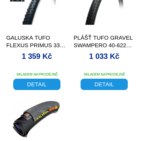
d
s
u
p
k
r
t
o
–24 %
–23 %
ů
d
GALUSKA TUFO
PLÁŠŤ TUFO GRAVEL
u
FLEXUS PRIMUS 33
SWAMPERO 40-622
k
SG ČERNO/ČERNÁ
KEVLAR, TLR ČERN
t
1 359 Kč
1 033 Kč
ů
SKLADEM NA PRODEJNĚ
SKLADEM NA PRODEJNĚ
DETAIL
DETAIL