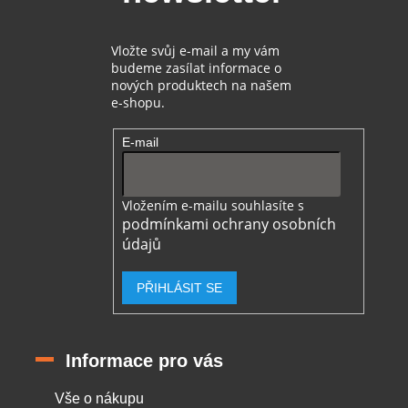
y
v
ý
Vložte svůj e-mail a my vám
p
budeme zasílat informace o
i
nových produktech na našem
s
e-shopu.
u
E-mail
Vložením e-mailu souhlasíte s
podmínkami ochrany osobních
údajů
PŘIHLÁSIT SE
Informace pro vás
Vše o nákupu