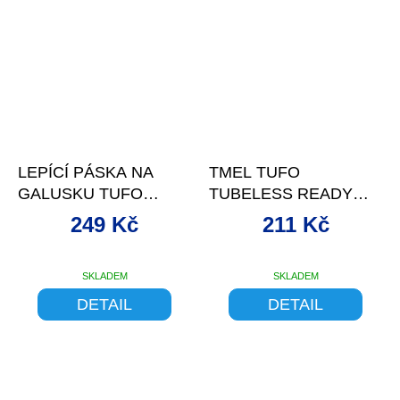
–16 %
–21 %
LEPÍCÍ PÁSKA NA
TMEL TUFO
GALUSKU TUFO
TUBELESS READY
EXTREME 22 MM
SEALANT 220ML
249 Kč
211 Kč
SKLADEM
SKLADEM
DETAIL
DETAIL