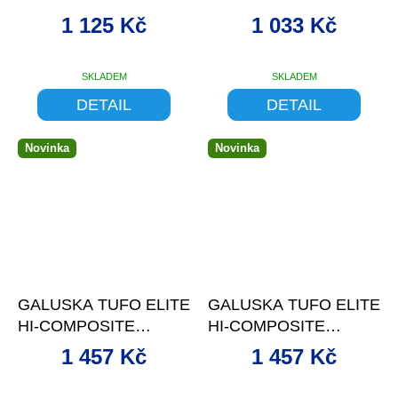
622 ČERNÝ,
KEVLAR, TLR ČE/B
1 125 Kč
1 033 Kč
BEZDUŠOVÝ
SKLADEM
SKLADEM
DETAIL
DETAIL
Novinka
Novinka
–24 %
–24 %
GALUSKA TUFO ELITE
GALUSKA TUFO ELITE
HI-COMPOSITE
HI-COMPOSITE
CARBON 28 ČERNO-
CARBON 28 ČERNO-
1 457 Kč
1 457 Kč
BÉ
ČE