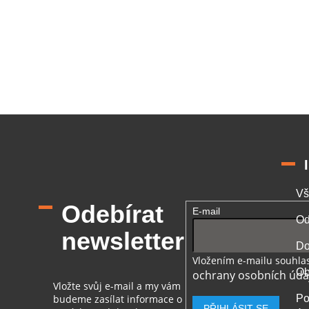
O
v
l
á
d
a
c
í
Vš
p
Odebírat
E-mail
r
Od
v
newsletter
k
Do
y
Vložením e-mailu souhlas
v
Ob
ochrany osobních úda
ý
Vložte svůj e-mail a my vám
p
budeme zasílat informace o
Po
i
PŘIHLÁSIT SE