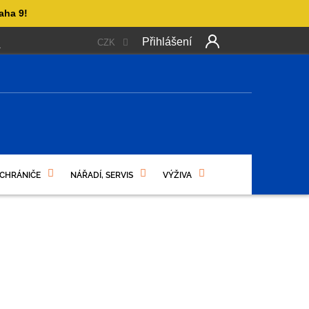
aha 9!
Přihlášení
CZK
 PLATBA
OBCHODNÍ PODMÍNKY
PODMÍNKY OCHRANY OSO
NÍ
 CHRÁNIČE
NÁŘADÍ, SERVIS
VÝŽIVA