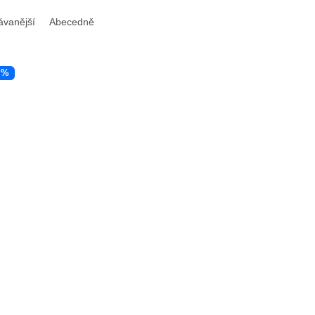
ávanější
Abecedně
 %