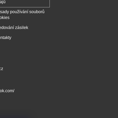
ajů
sady používání souborů
okies
edování zásilek
ntakty
cz
ook.com/