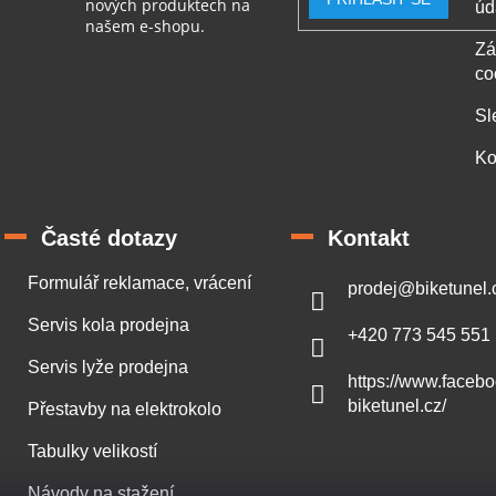
nových produktech na
úd
s
našem e-shopu.
u
Zá
co
Sl
Ko
Časté dotazy
Kontakt
Formulář reklamace, vrácení
prodej
@
biketunel.
Servis kola prodejna
+420 773 545 551
Servis lyže prodejna
https://www.faceb
biketunel.cz/
Přestavby na elektrokolo
Tabulky velikostí
Návody na stažení