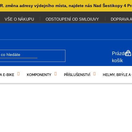
. změna adresy výdejního místa, najdete nás Nad Šestikopy 4 Pr
VŠE O NÁKUPU
ODSTOUPENÍ OD SMLOIUVY
DOPRAVA A
NÁKUP
Prázdný
KOŠÍK
košík
A E-BIKE
KOMPONENTY
PŘÍSLUŠENSTVÍ
HELMY, BRÝLE A
UKAZY