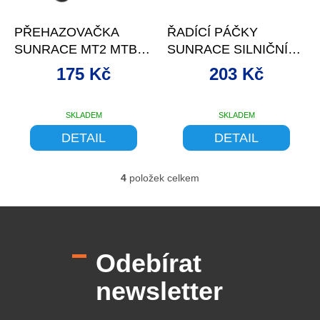
–9 %
–9 %
PŘEHAZOVAČKA
ŘADÍCÍ PÁČKY
SUNRACE MT2 MTB
SUNRACE SILNIČNÍ
ŠROUB ČERNÁ
BEZPOLOHOVÉ
175 Kč
203 Kč
SKLADEM
SKLADEM
DETAIL
DETAIL
4
položek celkem
O
v
l
Z
á
á
d
p
a
Odebírat
a
c
t
í
newsletter
í
p
r
v