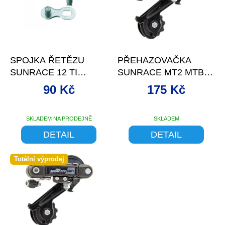
d
s
u
p
k
r
t
o
–12 %
–9 %
ů
d
SPOJKA ŘETĚZU
PŘEHAZOVAČKA
u
SUNRACE 12 TI
SUNRACE MT2 MTB
k
SPEED
HÁK ČERNÁ
t
90 Kč
175 Kč
ů
SKLADEM NA PRODEJNĚ
SKLADEM
DETAIL
DETAIL
Totální výprodej