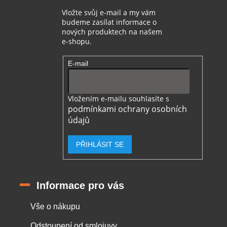
k
Vložte svůj e-mail a my vám
y
budeme zasílat informace o
v
nových produktech na našem
ý
e-shopu.
p
i
E-mail
s
u
Vložením e-mailu souhlasíte s
podmínkami ochrany osobních
údajů
PŘIHLÁSIT SE
Informace pro vás
Vše o nákupu
Odstoupení od smloiuvy