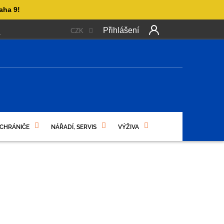
aha 9!
Přihlášení
CZK
 PLATBA
OBCHODNÍ PODMÍNKY
PODMÍNKY OCHRANY OSO
NÍ
 CHRÁNIČE
NÁŘADÍ, SERVIS
VÝŽIVA