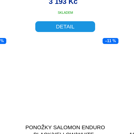
M
3 193 Kč
A
SKLADEM
DETAIL
 %
–11 %
PONOŽKY SALOMON ENDURO