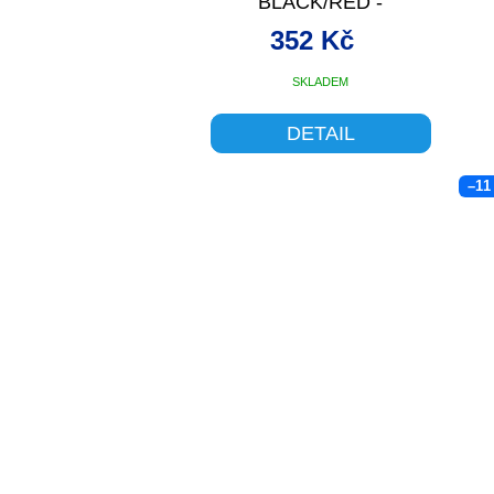
BLACK/RED -
352 Kč
SKLADEM
DETAIL
–11