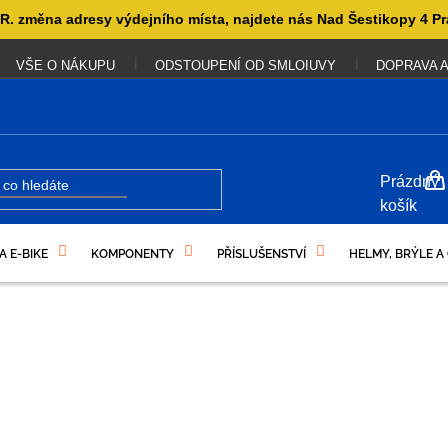
. změna adresy výdejního místa, najdete nás Nad Šestikopy 4 Pr
VŠE O NÁKUPU
ODSTOUPENÍ OD SMLOIUVY
DOPRAVA A
NÁKUP
Prázdný
KOŠÍK
košík
A E-BIKE
KOMPONENTY
PŘÍSLUŠENSTVÍ
HELMY, BRÝLE A
UKAZY