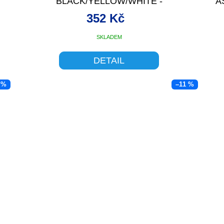
BLACK/YELLOW/WHITE -
A
352 Kč
SKLADEM
DETAIL
 %
–11 %