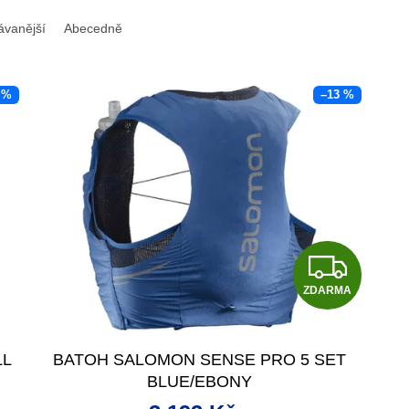
ávanější
Abecedně
 %
–13 %
Z
ZDARMA
D
A
LL
BATOH SALOMON SENSE PRO 5 SET
R
BLUE/EBONY