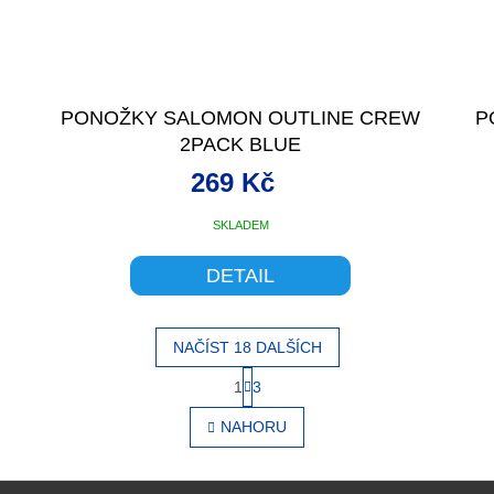
B
PONOŽKY SALOMON OUTLINE CREW
P
2PACK BLUE
269 Kč
SKLADEM
DETAIL
NAČÍST 18 DALŠÍCH
S
1
3
O
t
r
v
NAHORU
á
l
n
á
k
d
o