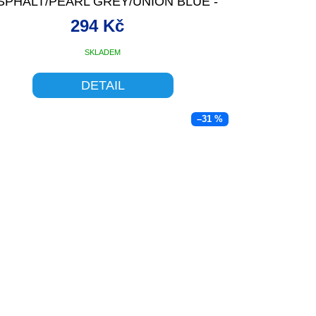
SPHALT/PEARL GREY/UNION BLUE -
294 Kč
SKLADEM
DETAIL
–31 %