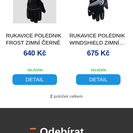
d
s
u
p
k
r
t
o
–19 %
–23 %
ů
d
RUKAVICE POLEDNIK
RUKAVICE POLEDNIK
u
FROST ZIMNÍ ČERNÉ
WINDSHIELD ZIMNÍ
k
ČERNÉ
t
640 Kč
675 Kč
ů
SKLADEM
SKLADEM
DETAIL
DETAIL
2
položek celkem
O
v
l
Z
á
á
d
p
a
Odebírat
a
c