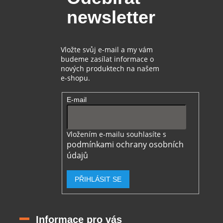
t
í
newsletter
í
p
r
v
k
Vložte svůj e-mail a my vám
y
budeme zasílat informace o
v
nových produktech na našem
ý
e-shopu.
p
i
E-mail
s
u
Vložením e-mailu souhlasíte s
podmínkami ochrany osobních
údajů
PŘIHLÁSIT SE
Informace pro vás