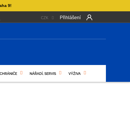
aha 9!
Přihlášení
CZK
 PLATBA
OBCHODNÍ PODMÍNKY
PODMÍNKY OCHRANY OSO
NÍ
 CHRÁNIČE
NÁŘADÍ, SERVIS
VÝŽIVA