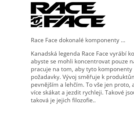
Race Face dokonalé komponenty ...
Kanadská legenda Race Face vyrábí ko
abyste se mohli koncentrovat pouze n
pracuje na tom, aby tyto komponenty 
požadavky. Vývoj směřuje k produktům
pevnějším a lehčím. To vše jen proto, a
více skákat a jezdit rychleji. Takové j
taková je jejich filozofie..
Ř