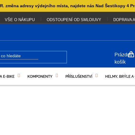
. změna adresy výdejního místa, najdete nás Nad Šestikopy 4 Pr
VŠE O NÁKUPU
ODSTOUPENÍ OD SMLOIUVY
DOPRAVA A
NÁKUP
Prázdný
KOŠÍK
košík
A E-BIKE
KOMPONENTY
PŘÍSLUŠENSTVÍ
HELMY, BRÝLE A
UKAZY