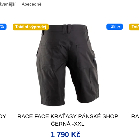
ávanější
Abecedně
 %
–38 %
Totální výprodej
Tot
DY
RACE FACE KRAŤASY PÁNSKÉ SHOP
RA
ČERNÁ -XXL
1 790 Kč