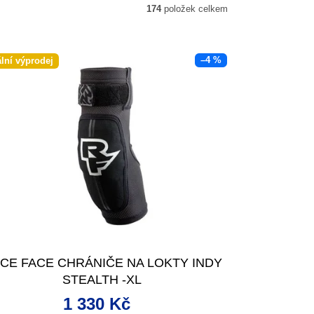
174
položek celkem
–4 %
ální výprodej
CE FACE CHRÁNIČE NA LOKTY INDY
STEALTH -XL
1 330 Kč