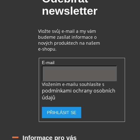
t
í
newsletter
í
p
r
v
k
Vložte svůj e-mail a my vám
y
budeme zasílat informace o
v
nových produktech na našem
ý
e-shopu.
p
i
E-mail
s
u
Vložením e-mailu souhlasíte s
podmínkami ochrany osobních
údajů
PŘIHLÁSIT SE
Informace pro vás