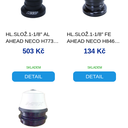
d
s
u
p
k
r
t
o
–11 %
ů
d
HL.SLOŽ.1-1/8" AL
HL.SLOŽ.1-1/8" FE
u
AHEAD NECO H773
AHEAD NECO H846
k
ČERNÉ, LOŽISKOVÉ
ČERNÉ
t
503 Kč
134 Kč
ů
SKLADEM
SKLADEM
DETAIL
DETAIL