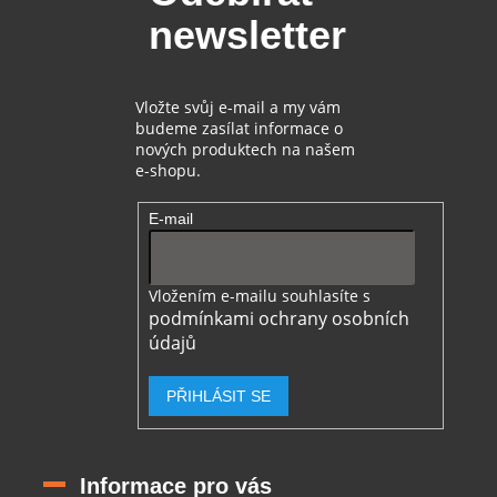
t
í
newsletter
í
p
r
v
k
Vložte svůj e-mail a my vám
y
budeme zasílat informace o
v
nových produktech na našem
ý
e-shopu.
p
i
E-mail
s
u
Vložením e-mailu souhlasíte s
podmínkami ochrany osobních
údajů
PŘIHLÁSIT SE
Informace pro vás