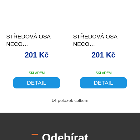
–9 %
–9 %
STŘEDOVÁ OSA
STŘEDOVÁ OSA
NECO
NECO
LOŽISKA+NYLON
LOŽISKA+NYLON
201 Kč
201 Kč
MISKY 110MM 4HR.
MISKY 118MM 4HR.
SKLADEM
SKLADEM
DETAIL
DETAIL
14
položek celkem
O
v
l
Z
á
á
d
p
a
Odebírat
a
c