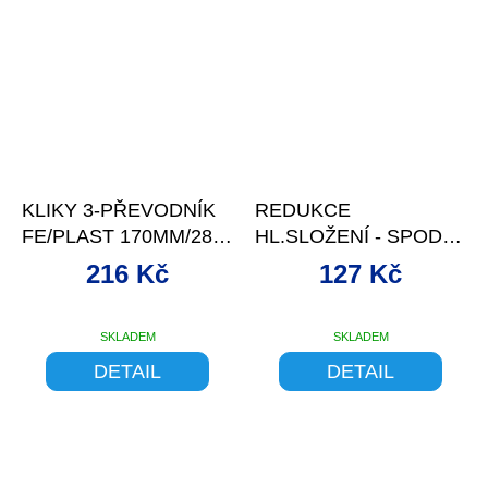
–10 %
KLIKY 3-PŘEVODNÍK
REDUKCE
FE/PLAST 170MM/28-
HL.SLOŽENÍ - SPODNÍ
38-48Z ŠEDÉ
KROUŽEK 1-1/8 - 1-
216 Kč
127 Kč
1/2"
SKLADEM
SKLADEM
DETAIL
DETAIL