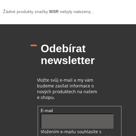
Žádné produkty značky
MSR
nebyly nalezeny...
Z
á
p
Odebírat
a
t
newsletter
í
Vložte svůj e-mail a my vám
budeme zasílat informace o
nových produktech na našem
e-shopu.
E-mail
Vložením e-mailu souhlasíte s