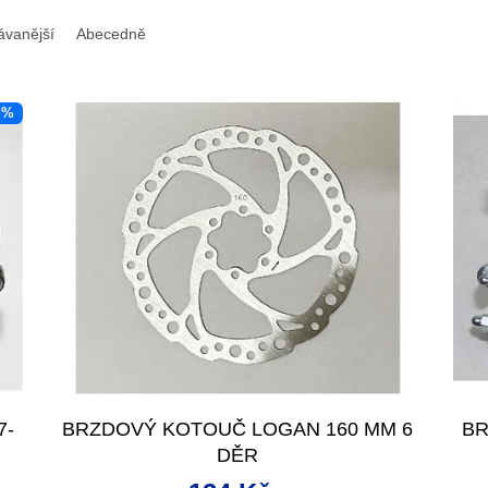
ávanější
Abecedně
 %
7-
BRZDOVÝ KOTOUČ LOGAN 160 MM 6
BR
DĚR