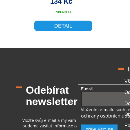
134 Kč
SKLADEM
DETAIL
O
v
l
á
d
a
c
í
Vš
p
Odebírat
E-mail
r
Od
v
newsletter
k
Do
y
Vložením e-mailu souhlas
v
Ob
ochrany osobních úda
ý
Vložte svůj e-mail a my vám
p
budeme zasílat informace o
Po
i
PŘIHLÁSIT SE