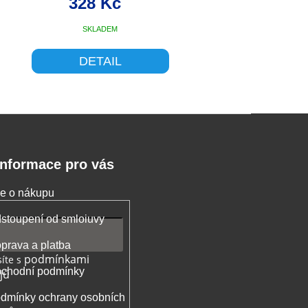
328 Kč
SKLADEM
DETAIL
Informace pro vás
e o nákupu
stoupení od smloiuvy
prava a platba
podmínkami
íte s
chodní podmínky
jů
dmínky ochrany osobních