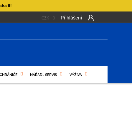
aha 9!
Přihlášení
CZK
 PLATBA
OBCHODNÍ PODMÍNKY
PODMÍNKY OCHRANY OSO
NÍ
 CHRÁNIČE
NÁŘADÍ, SERVIS
VÝŽIVA