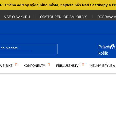
. změna adresy výdejního místa, najdete nás Nad Šestikopy 4 Pr
VŠE O NÁKUPU
ODSTOUPENÍ OD SMLOIUVY
DOPRAVA A
NÁKUP
Prázdný
KOŠÍK
košík
A E-BIKE
KOMPONENTY
PŘÍSLUŠENSTVÍ
HELMY, BRÝLE A
UKAZY