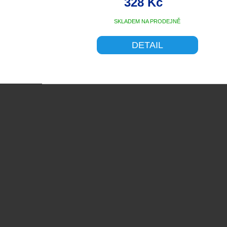
328 Kč
SKLADEM NA PRODEJNĚ
DETAIL
Z
á
p
a
t
í