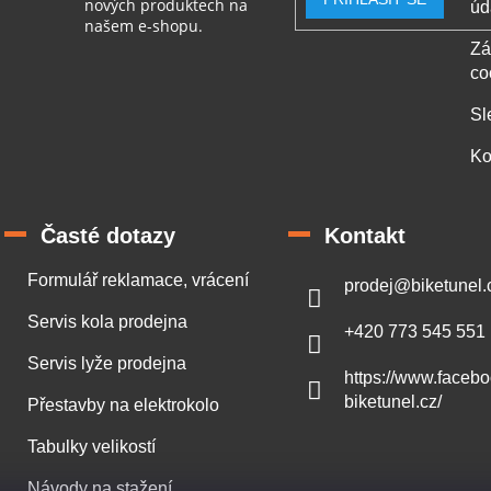
nových produktech na
úd
s
našem e-shopu.
u
Zá
co
Sl
Ko
Časté dotazy
Kontakt
Formulář reklamace, vrácení
prodej
@
biketunel.
Servis kola prodejna
+420 773 545 551
Servis lyže prodejna
https://www.faceb
biketunel.cz/
Přestavby na elektrokolo
Tabulky velikostí
Návody na stažení