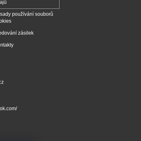
ajů
sady používání souborů
okies
edování zásilek
ntakty
cz
ook.com/